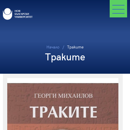
Начало
Траките
Траките