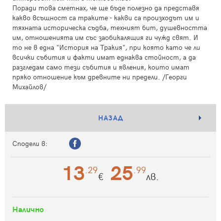
Поради това сметнах, че ще бъде полезно да представя
какво всъщност са траките - какви са произходът им и
тяхната историческа съдба, техният бит, душевността
им, отношенията им със заобикалящия ги чужд свят. И
то не в една "История на Тракия", при която като че ли
всички събития и факти имат еднаква стойност, а да
разгледам само тези събития и явления, които имат
пряко отношение към древните ни предели. /Георги
Михайлов/
НАЗАД
Сподели в:
13
25
.29
.99
€
лв.
Налично