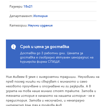
Размери:
15x21
Департамент:
История
Категории:
Научни издания
Срок и цена за доставка
Доставка до 3 работни дни. Цената за
доставка е съобразно актуален ценоразпис на
куриерска фирма СПИДИ.
Ние живеем в земя с хилядолетни традиции. Неуловими на
пръв поглед нишки ни свързват с миналото и само
неговото проучване и опознаване ни ги разкрива. А в
зората на това наше минало стоят траките. Затова и
тяхната история е началото на нашата история - не е
предистория. Затова и неслучайно, и ненапразно
интересът към тях е толкова жив.