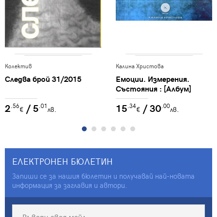
Колектив
Калина Христова
Следва брой 31/2015
Емоции. Измерения.
Състояния : [Албум]
2
/ 5
15
/ 30
.56
.01
.34
.00
€
лв.
€
лв.
ЕЛЕКТРОНЕН БЮЛЕТИН
Запиши се за нашия бюлетин и получавай най-новата
информация за заглавия и автори.