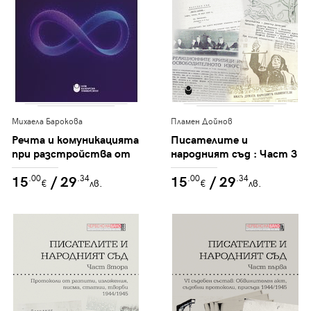
Михаела Барокова
Пламен Дойнов
Речта и комуникацията
Писателите и
при разстройства от
народният съд : Част 3
аутистичен спектър
: Словото като
15
/ 29
15
/ 29
.00
.34
.00
.34
престъпление 1944-
€
лв.
€
лв.
1945