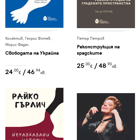
Колектив, Георги Фотев,
Петър Петров
Морис Фадел
Реконструкция на
Свободата на Украйна
градските
пространства
25
/ 48
.00
.90
€
лв.
24
/ 46
.00
.94
€
лв.