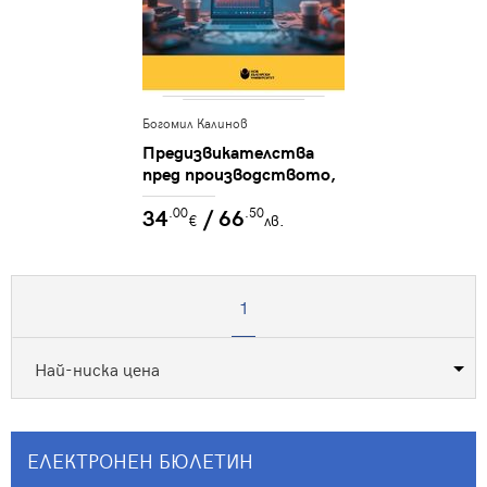
Богомил Калинов
Предизвикателства
пред производството,
измерването и
34
/ 66
.00
.50
разпространението на
€
лв.
видеа в социалните
мрежи
1
ЕЛЕКТРОНЕН БЮЛЕТИН