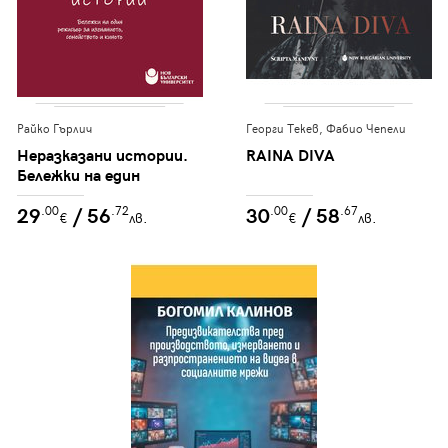
Райко Гърлич
Георги Текев, Фабио Чепели
Неразказани истории.
RAINA DIVA
Бележки на един
режисьор за
29
/ 56
30
/ 58
.00
.72
.00
.67
изгнанието,
€
лв.
€
лв.
семейството и киното