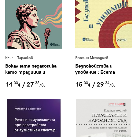
Илиян Парасков
Веселин Методиев
Вокалната педагогика
Безпокойства и
като традиция и
упование : Есета
предизвикателство в
14
/ 27
15
/ 29
.00
.38
.00
.34
модерната поп
€
лв.
€
лв.
индустрия