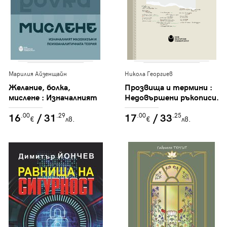
Марилия Айзенщайн
Никола Георгиев
Желание, болка,
Прозвища и термини :
мислене : Изначалният
Недовършени ръкописи.
мазохизъм и
Интервюта. Бележки
16
/ 31
17
/ 33
.00
.29
.00
.25
психоаналитичната
€
лв.
€
лв.
теория