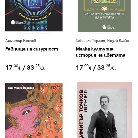
Димитър Йончев
Габриеле Тергит, Йозеф Клайн
Равнища на сигурност
Малка културна
история на цветята
17
/ 33
17
/ 33
.00
.25
.00
.25
€
лв.
€
лв.