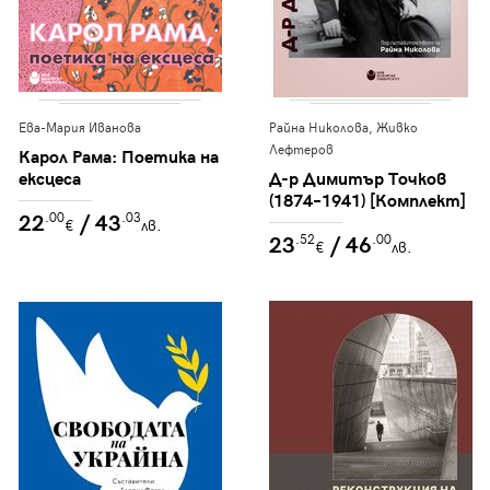
Ева-Мария Иванова
Райна Николова, Живко
Лефтеров
Карол Рама: Поетика на
ексцеса
Д-р Димитър Точков
(1874–1941) [Комплект]
22
/ 43
.00
.03
€
лв.
23
/ 46
.52
.00
€
лв.