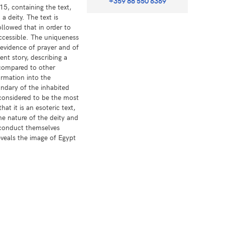
+359 88 550 6369
5, containing the text,
 deity. The text is
ollowed that in order to
accessible. The uniqueness
 evidence of prayer and of
ent story, describing a
 compared to other
ormation into the
ndary of the inhabited
s considered to be the most
at it is an esoteric text,
he nature of the deity and
 conduct themselves
eveals the image of Egypt