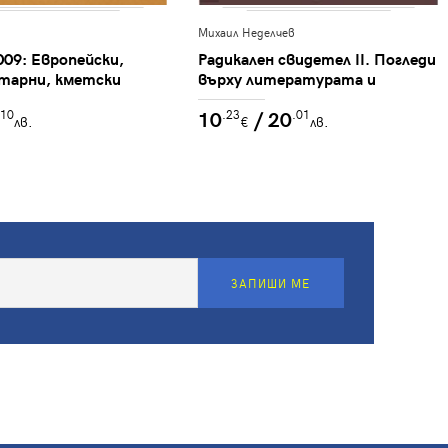
Михаил Неделчев
009: Европейски,
Радикален свидетел II. Погледи
тарни, кметски
върху литературата и
литературния живот в НРБ
10
/ 20
.10
.23
.01
лв.
€
лв.
ЗАПИШИ МЕ