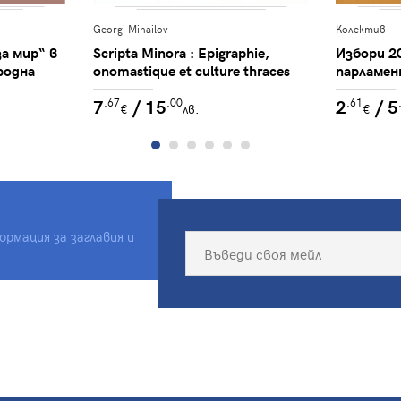
Georgi Mihailov
Колектив
а мир“ в
Scripta Minora : Epigraphie,
Избори 2
родна
onomastique et culture thraces
парламен
7
/ 15
2
/ 5
.67
.00
.61
€
лв.
€
рмация за заглавия и