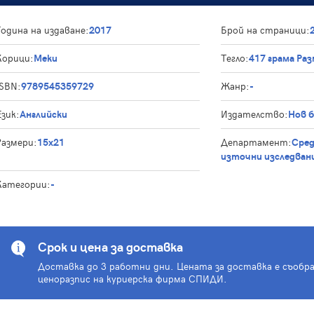
Година на издаване:
2017
Брой на страници:
Корици:
Меки
Тегло:
417 грама Ра
ISBN:
9789545359729
Жанр:
-
Език:
Английски
Издателство:
Нов 
Размери:
15x21
Департамент:
Сред
източни изследван
Категории:
-
Срок и цена за доставка
Доставка до 3 работни дни. Цената за доставка е съобр
ценоразпис на куриерска фирма СПИДИ.