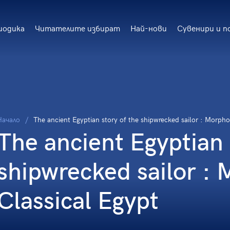
иодика
Читателите избират
Най-нови
Сувенири и п
Начало
The ancient Egyptian story of the shipwrecked sailor : Morpho
The ancient Egyptian 
shipwrecked sailor : 
Classical Egypt