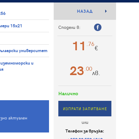
НАЗАД
256
змери 15x21
Сподели в:
11
.76
€
български университет
иземноморски и
23
.00
ия
лв.
Налично
ИЗПРАТИ ЗАПИТВАНЕ
азно актуален
или
Телефон за връзка: