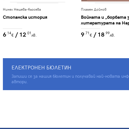
Нинел Нешева-Кьосева
Пламен Дойнов
Стопанска история
Войната и „борбата з
литературата на На
република България
6
/ 12
9
/ 18
.14
.01
.71
.99
€
лв.
€
лв.
ЕЛЕКТРОНЕН БЮЛЕТИН
Запиши се за нашия бюлетин и получавай най-новата инфо
автори.