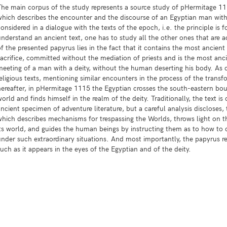
The main corpus of the study represents a source study of pHermitage 111
which describes the encounter and the discourse of an Egyptian man with a
onsidered in a dialogue with the texts of the epoch, i.e. the principle is f
understand an ancient text, one has to study all the other ones that are 
of the presented papyrus lies in the fact that it contains the most ancient
sacrifice, committed without the mediation of priests and is the most anci
meeting of a man with a deity, without the human deserting his body. As
religious texts, mentioning similar encounters in the process of the transf
hereafter, in pHermitage 1115 the Egyptian crosses the south-eastern bou
orld and finds himself in the realm of the deity. Traditionally, the text i
ncient specimen of adventure literature, but a careful analysis discloses, th
which describes mechanisms for trespassing the Worlds, throws light on t
its world, and guides the human beings by instructing them as to how to
under such extraordinary situations. And most importantly, the papyrus r
uch as it appears in the eyes of the Egyptian and of the deity.