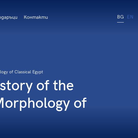
BG
EN
одаръци
Контакти
logy of Classical Egypt
story of the
Morphology of