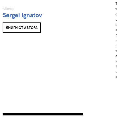
Автор
Sergei Ignatov
c
КНИГИ ОТ АВТОРА
w
a
s