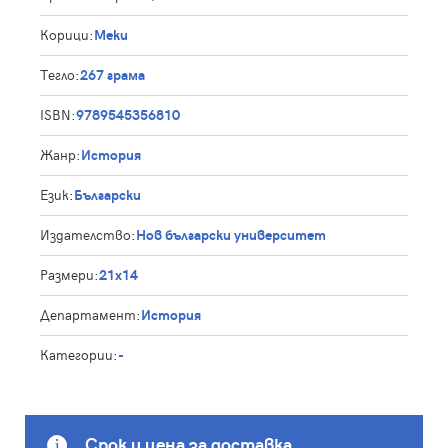
Корици:
Меки
Тегло:
267 грама
ISBN:
9789545356810
Жанр:
История
Език:
Български
Издателство:
Нов български университет
Размери:
21x14
Департамент:
История
Категории:
-
Срок и цена за доставка