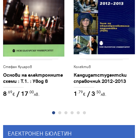
Стефан Куцаров
Колектив
Основи на електронните
Кандидатстудентски
схеми : Т.1. : Увод в
справочник 2012-2013
електрониката
8
/ 17
1
/ 3
.69
.00
.79
.50
€
лв.
€
лв.
ЕЛЕКТРОНЕН БЮЛЕТИН