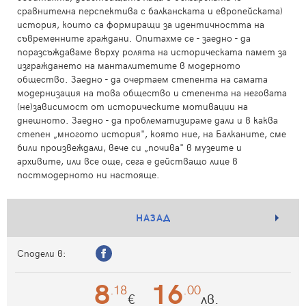
сравнителна перспектива с балканската и европейската)
история, които са формиращи за идентичността на
съвременните граждани. Опитахме се - заедно - да
поразсъждаваме върху ролята на историческата памет за
изграждането на манталитетите в модерното
общество. Заедно - да очертаем степента на самата
модернизация на това общество и степента на неговата
(не)зависимост от историческите мотивации на
днешното. Заедно - да проблематизираме дали и в каква
степен „многото история", която ние, на Балканите, сме
били произвеждали, вече си „почива" в музеите и
архивите, или все още, сега е действащо лице в
постмодерното ни настояще.
НАЗАД
Сподели в:
8
16
.18
.00
€
лв.