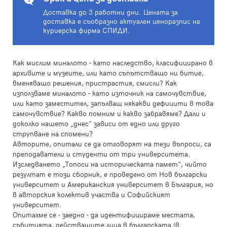
Доставка до 3 работни дни. Цената за
доставка е съобразно актуален ценоразпис на
куриерска фирма СПИДИ.
Как мислим миналото - като наследство, класифицирано в
архивите и музеите, или като съпътстващо ни битие,
вменяващо решения, пристрастия, смисли? Как
използваме миналото - като източник на самочувствие,
или като заместител, запълващ някакви дефицити в това
самочувствие? Какво помним и какво забравяме? Дали и
доколко нашето „днес" зависи от едно или друго
струпване на спомени?
Авторите, опитали се да отговорят на тези въпроси, са
преподаватели и студенти от три университета.
Изследването „Топоси на историческата памет", чийто
резултат е този сборник, е проведено от Нов български
университет и Американския университет в България, но
в авторския колектив участва и Софийският
университет.
Опитахме се - заедно - да идентифицираме местата,
събитията, действащите лица в българската (в