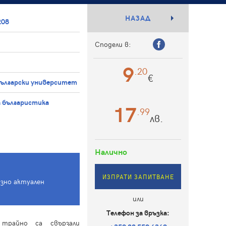
НАЗАД
208
Сподели в:
9
.20
€
български университет
 българистика
17
.99
лв.
Налично
ИЗПРАТИ ЗАПИТВАНЕ
азно актуален
или
Телефон за връзка:
трайно са свързали