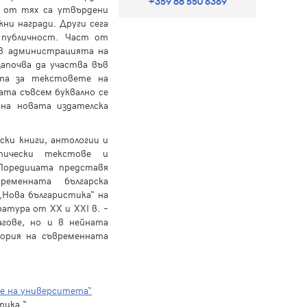
+359 88 550 6369
и от тях са утвърдени
ни награди. Други сега
 публичност. Част от
 в администрацията на
апочва да участва във
та за текстовете на
та съвсем буквално се
на новата издателска
ки книги, антологии и
итически текстове и
 Поредицата представя
ременната българска
„Нова българистика“ на
атура от ХХ и ХХІ в. –
гове, но и в нейната
ория на съвременната
е на университета“
тика “