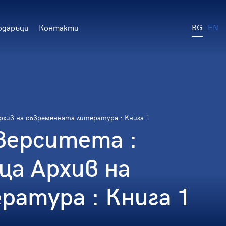
BG
EN
одаръци
Контакти
рхив на съвременната литература : Книга 1
верситета :
ца Архив на
атура : Книга 1