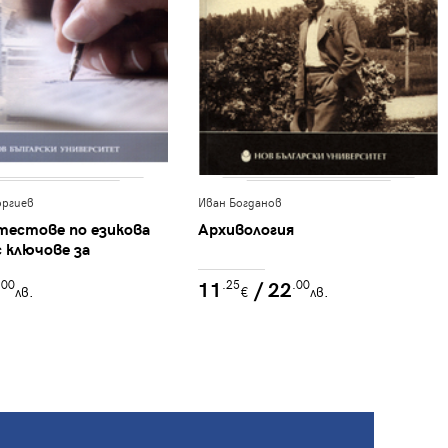
оргиев
Иван Богданов
тестове по езикова
Архивология
с ключове за
то им : Работа в
11
/ 22
.00
.25
.00
лв.
€
лв.