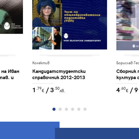
Колектив
Борислав Ге
 на Иван
Кандидатстудентски
Сборник 
тав. и
справочник 2012-2013
култура 
; Рец.
решаване
1
/ 3
4
/ 9
.79
.50
.60
Матеева;
текст
€
лв.
€
ана
вода