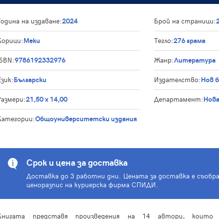
Година на издаване:
2024
Брой на страници:
Корици:
Меки
Тегло:
276 грама
ISBN:
9786192332976
Жанр:
Литература
Език:
Български
Издателство:
Нов 
Размери:
21,50 х 14,00
Департамент:
Нова
Категории:
Общоуниверситетски издания
Срок и цена за доставка
Доставка до 3 работни дни. Цената за доставка е съобр
ценоразпис на куриерска фирма СПИДИ.
Книгата представя произведения на 14 автори, които 