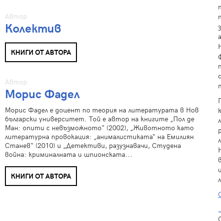
Автор
Колектив
КНИГИ ОТ АВТОРА
Автор
Морис Фадел
Морис Фадел е доцент по теория на литературата в Нов
български университет. Той е автор на книгите „Пол де
Ман: опити с невъзможното“ (2002), „Животното като
литературна провокация: „анималистиката“ на Емилиян
Станев“ (2010) и „Детективи, разузнавачи, Студена
война: криминалната и шпионската...
КНИГИ ОТ АВТОРА