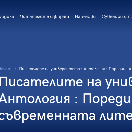
иодика
Читателите избират
Най-нови
Сувенири и п
Начало
Писателите на университета : Антология : Поредица А
Писателите на уни
Антология : Пореди
съвременната литер