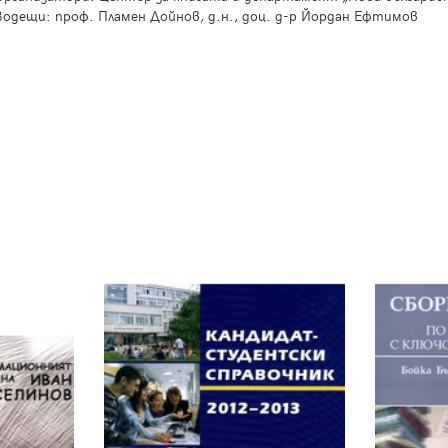
Водещи: проф. Пламен Дойнов, д.н., доц. д-р Йордан Ефтимов