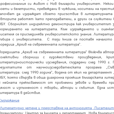
професионалния си живот с Нов български университет. Няко
поети и белетристи, превеждани в чужбина, носители на престиж
започват да изграждат своето присъствие в литературната
авторите работят като преподаватели, а други са служители
НБУ. Сборникът индиректно демонстрира как университетът з
формирането на литературата. Към изграждането и оценка
писателя се присъединява университетското знание. Литература
събира с университета. С тази книга се поставя началото 
поредица „Архив на съвременната литература“.
Поредицата „Архив на съвременната литература“ включва авторс
колективни сборници с художествени произведения, кр
литературноисторически изследвания, създадени след 1990 г.
резултатите от научноизследователската програма „Съв
литература: след 1990 година“, водена от екип на департамент 
НБУ, която свързва в обща диахронна проекция българската литер
в нейната прекъсваемост от проблемни зевове и времеви пра
цялост и изпълненост с творби, автори и събития. Една ист
литература в действие.
Съдържание
„Литературно четене и представяне на антологията „Писателит
Организатори: Център за книгата и департамент „Нова българис