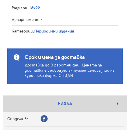
Размери:
16x22
Департамент:
-
Категории:
Периодични издания
Срок и цена за доставка
Доставка до 3 работни дни. Цената за
доставка е съобразно актуален ценоразпис на
куриерска фирма СПИДИ.
НАЗАД
Сподели в: