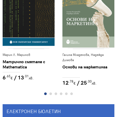
Марин Л. Маринов
Галина Младенова, Надежда
Димова
Матрично смятане с
Mathematica
Основи на маркетинга
6
/ 13
.65
.01
€
лв.
12
/ 25
.78
.00
€
лв.
ЕЛЕКТРОНЕН БЮЛЕТИН