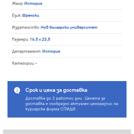
Жанр:
История
Език:
Френски
Издателство:
Нов български университет
Размери:
16,5 х 23,5
Департамент:
История
Категории:
-
Срок и цена за доставка
Доставка до 3 работни дни. Цената за
доставка е съобразно актуален ценоразпис на
куриерска фирма СПИДИ.