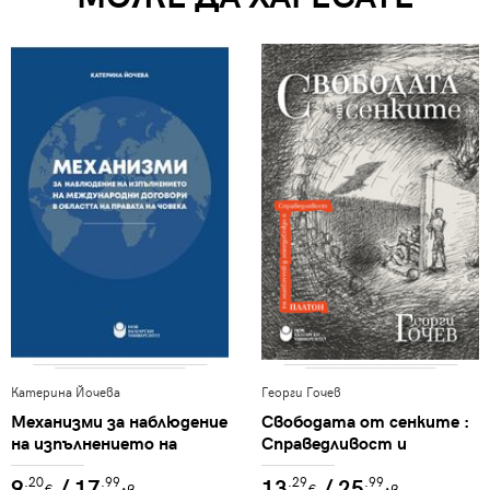
Катерина Йочева
Георги Гочев
Механизми за наблюдение
Свободата от сенките :
на изпълнението на
Справедливост и
международни договори в
образование в диалозите
9
/ 17
13
/ 25
.20
.99
.29
.99
областта на правата на
на Платон
€
лв.
€
лв.