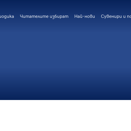
иодика
Читателите избират
Най-нови
Сувенири и п