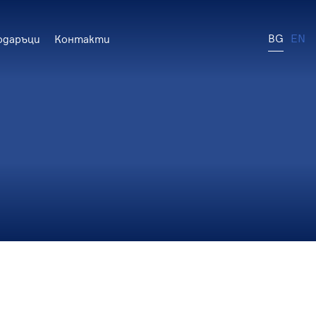
BG
EN
одаръци
Контакти