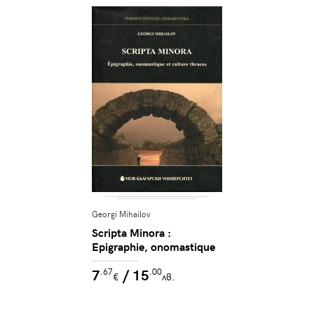
Georgi Mihailov
Scripta Minora :
Epigraphie, onomastique
et culture thraces
7
/ 15
.67
.00
€
лв.