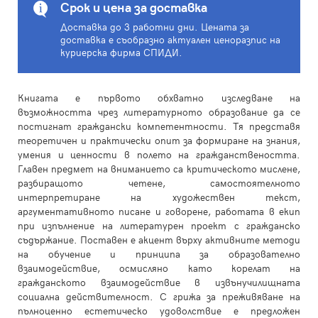
Срок и цена за доставка
Доставка до 3 работни дни. Цената за
доставка е съобразно актуален ценоразпис на
куриерска фирма СПИДИ.
Книгата е първото обхватно изследване на
възможността чрез литературното образование да се
постигнат граждански компетентности. Тя представя
теоретичен и практически опит за формиране на знания,
умения и ценности в полето на гражданствеността.
Главен предмет на вниманието са критическото мислене,
разбиращото четене, самостоятелното
интерпретиране на художествен текст,
аргументативното писане и говорене, работата в екип
при изпълнение на литературен проект с гражданско
съдържание. Поставен е акцент върху активните методи
на обучение и принципа за образователно
взаимодействие, осмисляно като корелат на
гражданското взаимодействие в извънучилищната
социална действителност. С грижа за преживяване на
пълноценно естетическо удоволствие е предложен