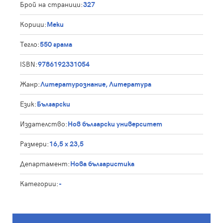
Брой на страници:
327
Корици:
Меки
Тегло:
550 грама
ISBN:
9786192331054
Жанр:
Литературознание, Литература
Език:
Български
Издателство:
Нов български университет
Размери:
16,5 х 23,5
Департамент:
Нова българистика
Категории:
-