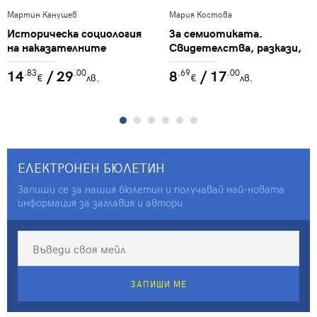
Мартин Канушев
Мария Костова
Историческа социология
За семиотиката.
на наказателните
Свидетелства, разкази,
политики в България : Т.
есета.
14
/ 29
8
/ 17
.83
.00
.69
.00
2. : Наказателните
€
лв.
€
лв.
практики на
комунистическия режим
ЕЛЕКТРОНЕН БЮЛЕТИН
Запиши се за нашия бюлетин и получавай най-новата
информация за заглавия и автори.
ЗАПИШИ МЕ