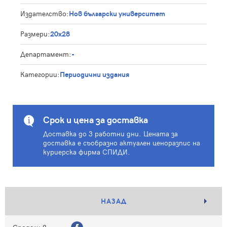
Издателство:
Нов български университет
Размери:
20x28
Департамент:
-
Категории:
Периодични издания
Срок и цена за доставка
Доставка до 3 работни дни. Цената за
доставка е съобразно актуален ценоразпис на
куриерска фирма СПИДИ.
НАЗАД