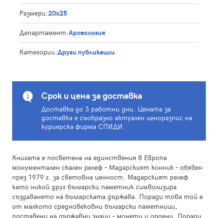
Размери:
20x25
Департамент:
Археология
Категории:
Други публикации
Срок и цена за доставка
Доставка до 3 работни дни. Цената за
доставка е съобразно актуален ценоразпис на
куриерска фирма СПИДИ.
Книгата е посветена на единствения в Европа
монументален скален релеф – Мадарският конник – обявен
през 1979 г. за световна ценност. Мадарският релеф
като никой друг български паметник символизира
създаването на българската държава. Поради това той е
от малкото средновековни български паметници,
поставени на държавни знаци – монети и ордени. Поради