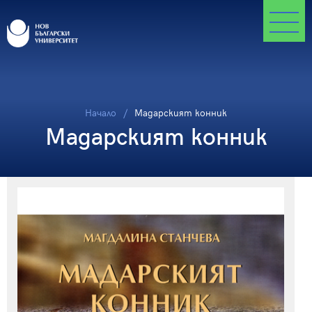
Начало
Мадарският конник
Мадарският конник