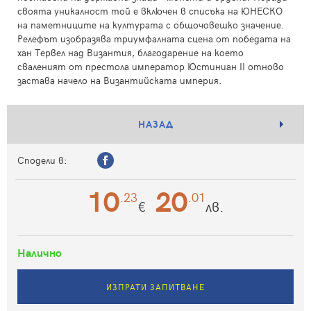
своята уникалност той е включен в списъка на ЮНЕСКО
на паметниците на културата с общочовешко значение.
Релефът изобразява триумфалната сцена от победата на
хан Тервел над Византия, благодарение на което
сваленият от престола император Юстиниан II отново
застава начело на Византийската империя.
НАЗАД
Сподели в:
10
20
.23
.01
€
лв.
Налично
ИЗПРАТИ ЗАПИТВАНЕ