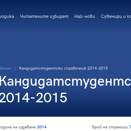
иодика
Читателите избират
Най-нови
Сувенири и п
Начало
Кандидатстудентски справочник 2014-2015
Кандидатстудентск
2014-2015
Година на издаване:
2014
Брой на страници: