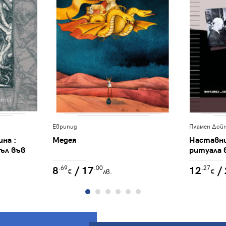
Еврипид
Пламен Дой
на :
Медея
Наставни
ъл във
ритуала 
поле на Н
8
/ 17
12
/
.69
.00
.27
самокрит
€
лв.
€
младите