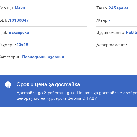
Корици:
Меки
Тегло:
245 грама
ISBN:
13133047
Жанр:
-
Език:
Български
Издателство:
Нов 
Размери:
20x28
Департамент:
-
Категории:
Периодични издания
Срок и цена за доставка
Доставка до 3 работни дни. Цената за доставка е съобр
ценоразпис на куриерска фирма СПИДИ.