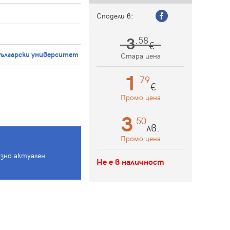
Сподели в:
3
.58
€
български университет
Стара цена
1
.79
€
Промо цена
3
.50
лв.
Промо цена
азно актуален
Не е в наличност