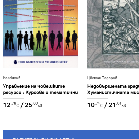
Колектив
Цветан Тодоров
Управление на човешките
Недовършената гради
ресурси : Курсове и тематични
Хуманистичната мис
направления за специализации
Франция
12
/ 25
10
/ 21
.78
.00
.74
.01
към магистърска програма
€
лв.
€
лв.
„Бизнес администрация“ :
Сборник / Катя Владимирова и
др.