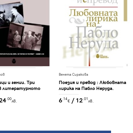
нов
Венета Сиракова
ци и гении. Три
Поезия и превод : Любовната
в литературното
лирика на Пабло Неруда.
РБ: срещи с вожда –
 24
6
/ 12
.00
.14
.01
ики – беседи с
лв.
€
лв.