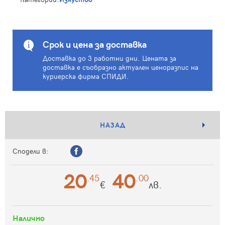
Срок и цена за доставка
Доставка до 3 работни дни. Цената за
доставка е съобразно актуален ценоразпис на
куриерска фирма СПИДИ.
НАЗАД
Сподели в:
20
40
.45
.00
€
лв.
Налично