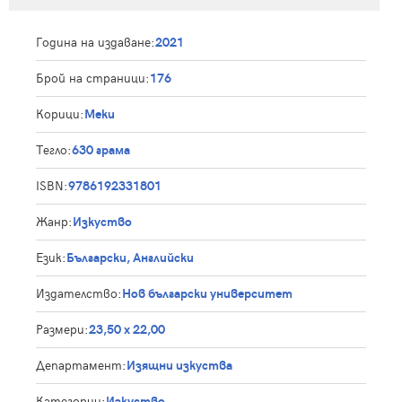
Година на издаване:
2021
Брой на страници:
176
Корици:
Меки
Тегло:
630 грама
ISBN:
9786192331801
Жанр:
Изкуство
Език:
Български, Английски
Издателство:
Нов български университет
Размери:
23,50 х 22,00
Департамент:
Изящни изкуства
Категории:
Изкуство