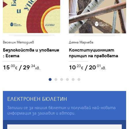
Веселин Методиев
Деяна Марчева
Безпокойства и упование
Конституционният
: Есета
принцип на правовата
държава
15
/ 29
10
/ 20
.00
.34
.23
.01
€
лв.
€
лв.
ЕЛЕКТРОНЕН БЮЛЕТИН
Запиши се за нашия бюлетин и получавай най-новата
информация за заглавия и автори.