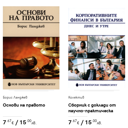
Борис Ланджев
Колектив
Основи на правото
Сборник с доклади от
научно-практическа
конференция
7
/ 15
7
/ 15
.67
.00
.67
.00
"Корпоративните
€
лв.
€
лв.
финанси в България - днес