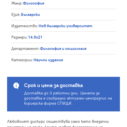
Жанр:
Философия
Език:
Български
Издателство:
Нов български университет
Размери:
14.5x21
Департамент:
Философия и социология
Категории:
Научни издания
Срок и цена за доставка
Доставка до 3 работни дни. Цената за
доставка е съобразно актуален ценоразпис на
куриерска фирма СПИДИ.
Любовният дискурс съществува само като внезапни
пристъпи на езика, които лъхват благодарение на