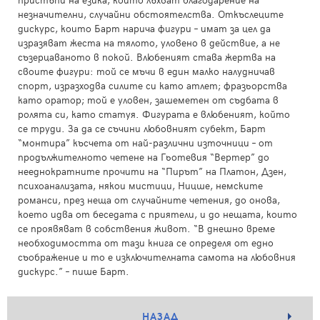
незначителни, случайни обстоятелства. Откъслеците
дискурс, които Барт нарича фигури – имат за цел да
изразяват жеста на тялото, уловено в действие, а не
съзерцаваното в покой. Влюбеният става жертва на
своите фигури: той се мъчи в един малко налудничав
спорт, изразходва силите си като атлет; фразьорства
като оратор; той е уловен, зашеметен от съдбата в
ролята си, като статуя. Фигурата е влюбеният, който
се труди. За да се съчини любовният субект, Барт
“монтира” късчета от най-различни източници – от
продължителното четене на Гьотевия “Вертер” до
нееднократните прочити на “Пирът” на Платон, Дзен,
психоанализата, някои мистици, Ницше, немските
романси, през неща от случайните четения, до онова,
което идва от беседата с приятели, и до нещата, които
се проявяват в собствения живот. “В днешно време
необходимостта от тази книга се определя от едно
съображение и то е изключителната самота на любовния
дискурс.” – пише Барт.
НАЗАД