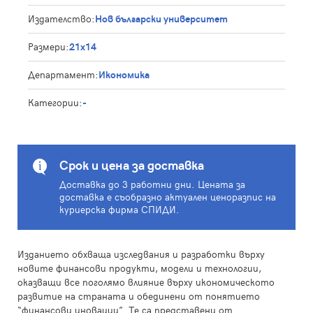
Издателство:
Нов български университет
Размери:
21x14
Департамент:
Икономика
Категории:
-
Срок и цена за доставка
Доставка до 3 работни дни. Цената за
доставка е съобразно актуален ценоразпис на
куриерска фирма СПИДИ.
Изданието обхваща изследвания и разработки върху
новите финансови продукти, модели и технологии,
оказващи все поголямо влияние върху икономическото
развитие на страната и обединени от понятието
“финансови иновации”. Те са представени от