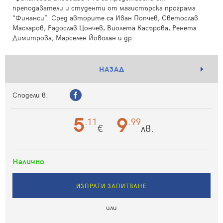
преподаватели и студенти от магистърска програма
“Финанси”. Сред авторите са Иван Попчев, Светослав
Масларов, Радослав Цончев, Виолета Касърова, Ренета
Димитрова, Марселен Йовоган и др.
НАЗАД
Сподели в:
5
9
.11
.99
€
лв.
Налично
ИЗПРАТИ ЗАПИТВАНЕ
или