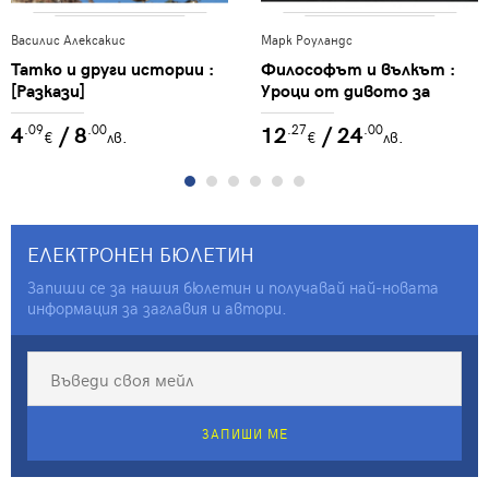
Василис Алексакис
Марк Роуландс
Татко и други истории :
Философът и вълкът :
[Разкази]
Уроци от дивото за
любовта, смъртта и
4
/ 8
12
/ 24
.09
.00
.27
.00
щастието
€
лв.
€
лв.
ЕЛЕКТРОНЕН БЮЛЕТИН
Запиши се за нашия бюлетин и получавай най-новата
информация за заглавия и автори.
ЗАПИШИ МЕ