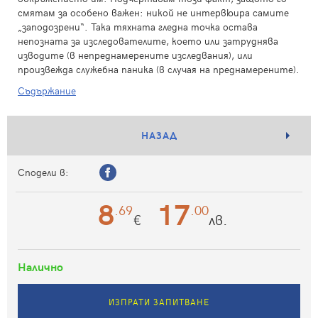
смятам за особено важен: никой не интервюира самите
„заподозрени“. Така тяхната гледна точка остава
непозната за изследователите, което или затруднява
изводите (в непреднамерените изследвания), или
произвежда служебна паника (в случая на преднамерените).
Съдържание
НАЗАД
Сподели в:
8
17
.69
.00
€
лв.
Налично
ИЗПРАТИ ЗАПИТВАНЕ