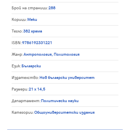
Брой на страници:
288
Корици:
Меки
Тегло:
382 грама
ISBN:
9786192331221
Жанр:
Антропология, Политология
Език:
Български
Издателство:
Нов български университет
Размери:
21 х 14,5
Департамент:
Политически науки
Категории:
Общоуниверситетски издания