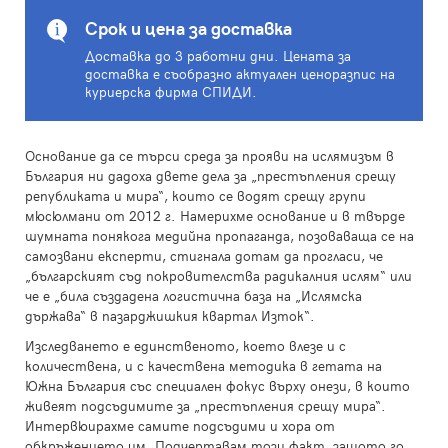
Срок и цена за доставка
Доставка до 3 работни дни. Цената за
доставка е съобразно актуален ценоразпис на
куриерска фирма СПИДИ.
Основание да се търси среда за прояви на ислямизъм в
България ни дадоха двете дела за „престъпления срещу
републиката и мира“, които се водят срещу групи
мюсюлмани от 2012 г. Намерихме основание и в твърде
шумната понякога медийна пропаганда, позоваваща се на
самозвани експерти, стигнала дотам да прогласи, че
„българският съд покровителства радикалния ислям“ или
че е „била създадена логистична база на „Ислямска
държава“ в пазарджишкия квартал Изток“.
Изследването е единственото, което влезе и с
количествена, и с качествена методика в гетата на
Южна България със специален фокус върху онези, в които
живеят подсъдимите за „престъпления срещу мира“.
Интервюирахме самите подсъдими и хора от
обкръжението им. Подчертавам този факт, защото го