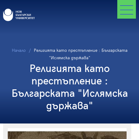
Начало
Религията като престъпление : Българската
"Ислямска държава"
Религията като
престъпление :
Българската "Ислямска
държава"