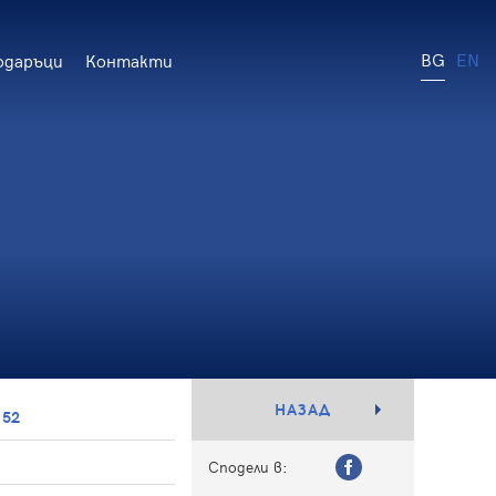
BG
EN
одаръци
Контакти
НАЗАД
152
Сподели в: