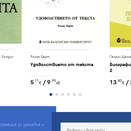
. Хиндис
Ролан Барт
Георги Дюлг
Удоволствието от текста
Биографи
2
5
/ 9
13
/
.11
.99
.80
€
лв.
€
рмация за заглавия и