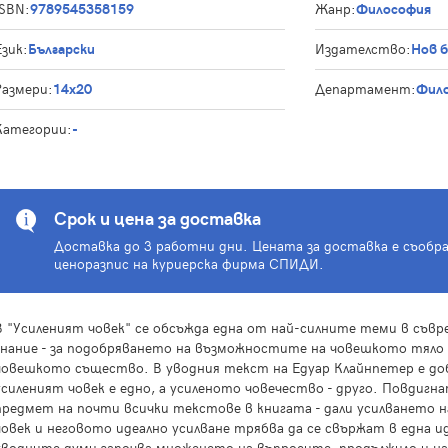
ISBN:
9789545358159
Жанр:
Философия
Език:
Български
Издателство:
Нов 
Размери:
14x20
Департамент:
Фило
Категории:
-
Срок и цена за доставка
Доставка до 3 работни дни. Цената за доставка е съобр
ценоразпис на куриерска фирма СПИДИ.
В "Усиленият човек" се обсъжда една от най-силните теми в съ
знание - за подобряването на възможностите на човешкото тяло 
човешкото същество. В уводния текст на Едуар Клайнпетер е доб
усиленият човек е едно, а усиленото човечество - друго. Повдигн
предмет на почти всички текстове в книгата - дали усилването 
човек и неговото идеално усилване трябва да се свържат в една и
уводните думи започва множенето на въпросите, продължило и н