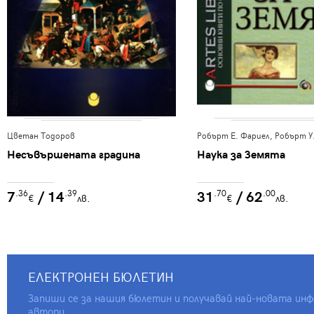
Цветан Тодоров
Робърт Е. Фариел, Робърт У
Несъвършената градина
Наука за Земята
7
/ 14
31
/ 62
.36
.39
.70
.00
€
лв.
€
лв.
ЕЛЕКТРОНЕН БЮЛЕТИН
Запиши се за нашия бюлетин и получавай най-новата инфо
автори.