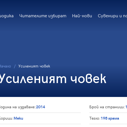
иодика
Читателите избират
Най-нови
Сувенири и п
Начало
Усиленият човек
Усиленият човек
Година на издаване:
2014
Брой на страници:
Корици:
Меки
Тегло:
198 грама