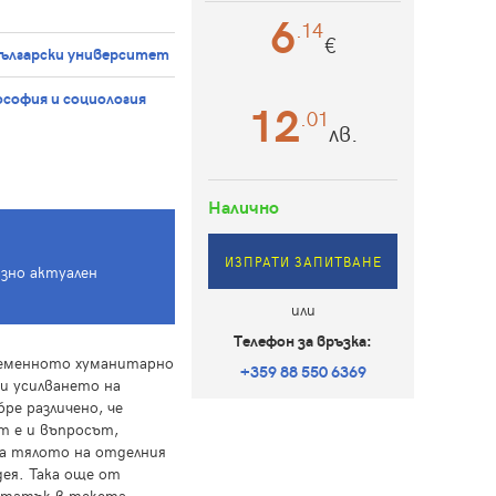
6
.14
€
български университет
софия и социология
12
.01
лв.
Налично
ИЗПРАТИ ЗАПИТВАНЕ
азно актуален
или
Телефон за връзка:
временното хуманитарно
+359 88 550 6369
и усилването на
ре различено, че
ат е и въпросът,
на тялото на отделния
дея. Така още от
ататък в текста.