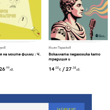
еров
Илиян Парасков
я на моите филми : Ч.
Вокалната педагогика като
традиция и
предизвикателство в
 26
14
/ 27
.99
.00
.38
модерната поп индустрия
лв.
€
лв.
ЗАПИШИ МЕ