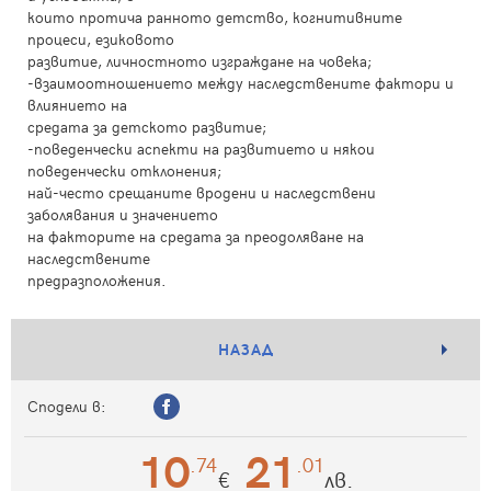
които протича ранното детство, когнитивните
процеси, езиковото
развитие, личностното изграждане на човека;
-взаимоотношението между наследствените фактори и
влиянието на
средата за детското развитие;
-поведенчески аспекти на развитието и някои
поведенчески отклонения;
най-често срещаните вродени и наследствени
заболявания и значението
на факторите на средата за преодоляване на
наследствените
предразположения.
НАЗАД
Сподели в:
10
21
.74
.01
€
лв.