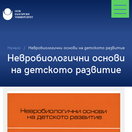
Начало
Невробиологични основи на детското развитие
Невробиологични основи
на детското развитие