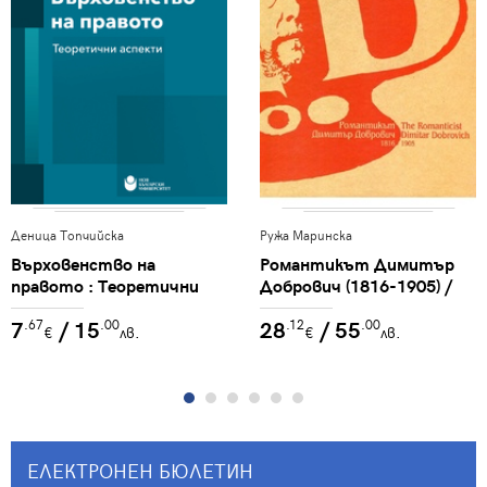
Деница Топчийска
Ружа Маринска
Върховенство на
Романтикът Димитър
правото : Теоретични
Добрович (1816-1905) /
аспекти
Ружа Маринска = The
7
/ 15
28
/ 55
.67
.00
.12
.00
Romanticist Dimitar
€
лв.
€
лв.
Dobrovich (1816-1905) /
Ruzha Marinska : [Албум]
ЕЛЕКТРОНЕН БЮЛЕТИН