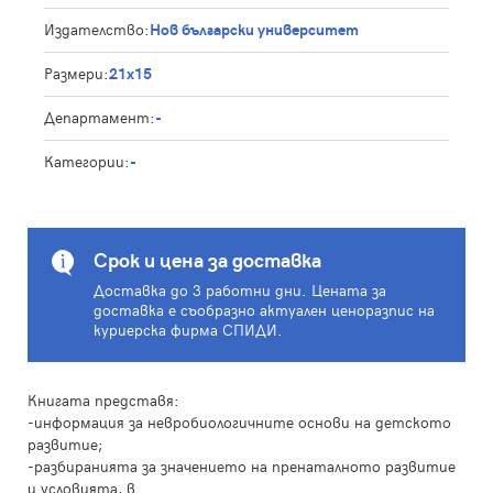
Издателство:
Нов български университет
Размери:
21x15
Департамент:
-
Категории:
-
Срок и цена за доставка
Доставка до 3 работни дни. Цената за
доставка е съобразно актуален ценоразпис на
куриерска фирма СПИДИ.
Книгата представя:
-информация за невробиологичните основи на детското
развитие;
-разбиранията за значението на пренаталното развитие
и условията, в