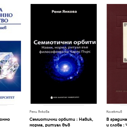
Рени Янкова
Колектив
ионно
Семиотични орбити : Навик,
В градина
норма, ритуал във
и слова : 