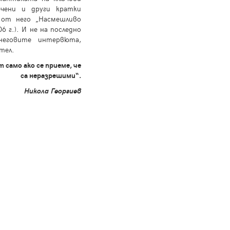
чени и други кратки
 от него „Насмешливо
 г.). И не на последно
еговите интервюта,
тел.
само ако се приеме, че
са неразрешими“.
Никола Георгиев