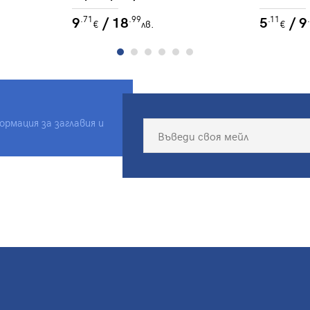
философията на Чарлс Пърс
9
/ 18
5
/ 9
.71
.99
.11
€
лв.
€
рмация за заглавия и