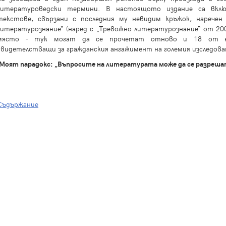
литературоведски термини. В настоящото издание са вклю
текстове, свързани с последния му невидим кръжок, наречен
литературознание“ (наред с „Тревожно литературознание“ от 2006
място – тук могат да се прочетат отново и 18 от н
свидетелстващи за гражданския ангажимент на големия изследова
Моят парадокс: „Въпросите на литературата може да се разрешат 
Съдържание