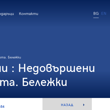
BG
EN
одаръци
Контакти
юта. Бележки
и : Недовършени
та. Бележки
НАЗАД
454