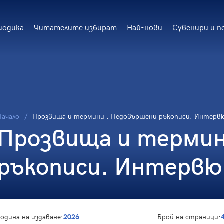
иодика
Читателите избират
Най-нови
Сувенири и п
Начало
Прозвища и термини : Недовършени ръкописи. Интерв
Прозвища и термин
ръкописи. Интервю
Година на издаване:
2026
Брой на страници: