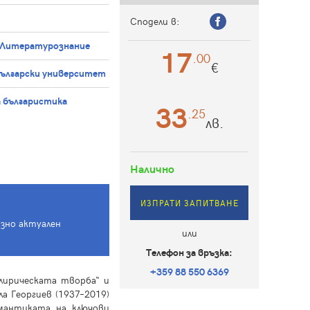
Сподели в:
 Литературознание
17
.00
€
български университет
 българистика
33
.25
лв.
Налично
ИЗПРАТИ ЗАПИТВАНЕ
азно актуален
или
Телефон за връзка:
+359 88 550 6369
 лирическата творба“ и
 Георгиев (1937–2019)
емантиката на ключови