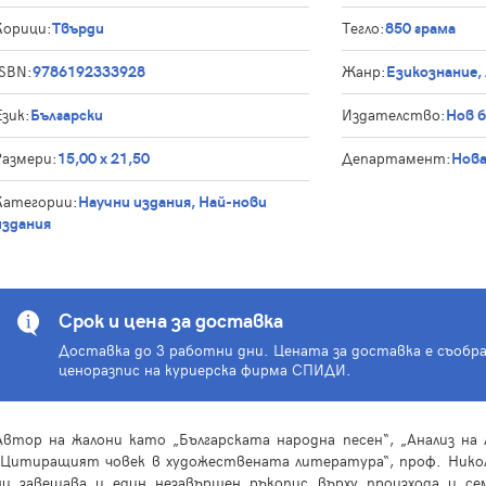
Корици:
Твърди
Тегло:
850 грама
ISBN:
9786192333928
Жанр:
Езикознание,
Език:
Български
Издателство:
Нов 
Размери:
15,00 х 21,50
Департамент:
Нова
Категории:
Научни издания, Най-нови
издания
Срок и цена за доставка
Доставка до 3 работни дни. Цената за доставка е съобр
ценоразпис на куриерска фирма СПИДИ.
Автор на жалони като „Българската народна песен“, „Анализ на
„Цитиращият човек в художествената литература“, проф. Никола
ни завещава и един незавършен ръкопис върху произхода и с