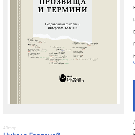
Автор
Никола Георгиев