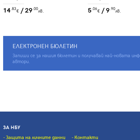
14
/ 29
5
/ 9
.83
.00
.06
.90
€
лв.
€
лв.
ЕЛЕКТРОНЕН БЮЛЕТИН
Запиши се за нашия бюлетин и получавай най-новата инфо
автори.
ЗА НБУ
Защита на личните данни
Контакти