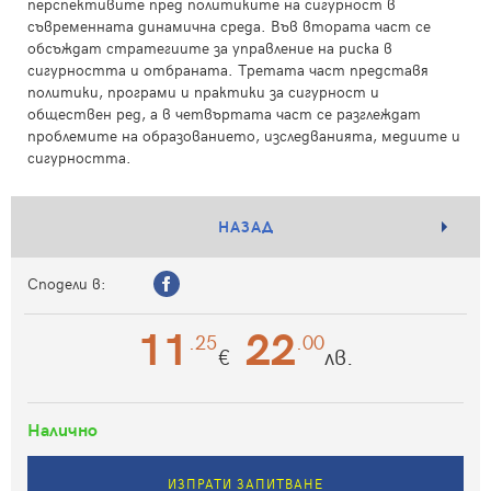
перспективите пред политиките на сигурност в
съвременната динамична среда. Във втората част се
обсъждат стратегиите за управление на риска в
сигурността и отбраната. Третата част представя
политики, програми и практики за сигурност и
обществен ред, а в четвъртата част се разглеждат
проблемите на образованието, изследванията, медиите и
сигурността.
НАЗАД
Сподели в:
11
22
.25
.00
€
лв.
Налично
ИЗПРАТИ ЗАПИТВАНЕ