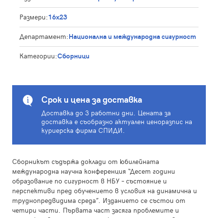
Размери:
16x23
Департамент:
Национална и международна сигурност
Категории:
Сборници
Срок и цена за доставка
Доставка до 3 работни дни. Цената за
доставка е съобразно актуален ценоразпис на
куриерска фирма СПИДИ.
Сборникът съдържа доклади от юбилейната
международна научна конференция “Десет години
образование по сигурност в НБУ – състояние и
перспективи пред обучението в условия на динамична и
труднопредвидима среда”. Изданието се състои от
четири части. Първата част засяга проблемите и