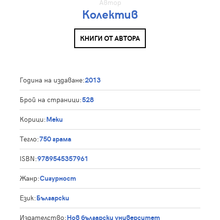
Автор
Колектив
КНИГИ ОТ АВТОРА
Година на издаване:
2013
Брой на страници:
528
Корици:
Меки
Тегло:
750 грама
ISBN:
9789545357961
Жанр:
Сигурност
Език:
Български
Издателство:
Нов български университет