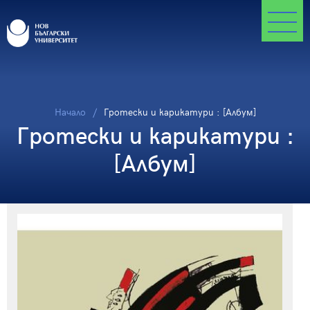
Начало
Гротески и карикатури : [Албум]
Гротески и карикатури :
[Албум]