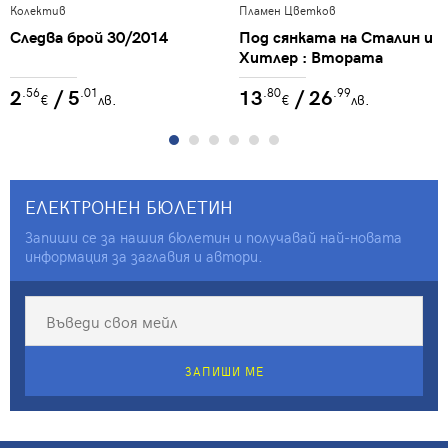
Колектив
Пламен Цветков
Следва брой 30/2014
Под сянката на Сталин и
Хитлер : Втората
световна война и
2
/ 5
13
/ 26
.56
.01
.80
.99
съдбата на европейските
€
лв.
€
лв.
народи, 1939-1941 г. : Т.
3. : Подялбата на Европа
ЕЛЕКТРОНЕН БЮЛЕТИН
Запиши се за нашия бюлетин и получавай най-новата
информация за заглавия и автори.
ЗАПИШИ МЕ