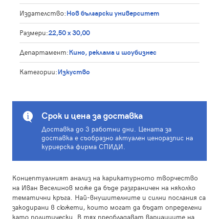
Издателство:
Нов български университет
Размери:
22,50 х 30,00
Департамент:
Кино, реклама и шоубизнес
Категории:
Изкуство
Срок и цена за доставка
Доставка до 3 работни дни. Цената за
доставка е съобразно актуален ценоразпис на
куриерска фирма СПИДИ.
Концептуалният анализ на карикатурното творчество
на Иван Веселинов може да бъде разграничен на няколко
тематични кръга. Най-внушителните и силни послания са
закодирани в сюжети, които могат да бъдат определени
като политически. В тях преобладават вариациите на