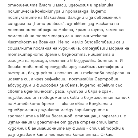
отношенията власт и маси, идеология и практика,
политическа конюнктура и пропаганда, където
постулатите на Макиавели, валидни и за съвременния
синдром на „homo politicus“, изпъкват зад маската на
постоянните образи на жокера, краля и шута, каменния
паметник на тоталитаризма и насилническата
жестокост на военния. Не по-малко въздействащи са и
социалните послания на художника, отразяващи морала на
тоталитарното време и бедността, нищетата и
егоизма на прехода, оплетени в бездуховна битност. И
всичко това той пресъздава чрез символи, метафори и
алегории, без директни пояснения и текстова подкрепа на
идеята си, а чрез рефлексии, постигайки Сартровия
абсурдизъм и философия за света, където човекът със
своята идентичност, раса, култура и вяра е храм,
независимо от невидимите окови и безмилостния натиск
на житейското бреме... Така че явна е връзката и
едновременно разликата между карикатурите и
гротеските на Иван Веселинов, отпращащи паралели и с
изтънчения и драстичен от друга страна стил като
художник в анимационните му филми – стил авторски и
разпознаваем като неотменна константа… Сякаш