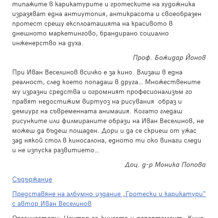
типажите в карикатурите и гротеските на художника
изразяват една антиутопия, антикрасота и своеобразен
протест срещу експлоатацията на красивото в
днешното маркетингово, брандирано социално
инженерство на духа.
Проф. Божидар Йонов
При Иван Веселинов всичко е за кино. Влизаш в една
реалност, след което попадаш в друга… Множествените
му изразни средства и огромният професионализъм го
правят недостижим виртуоз на рисувания образ и
демиург на съвременната анимация. Когато гледаш
рисунките или филмираните образи на Иван Веселинов, не
можеш да бъдеш пощаден. Дори и да се скриеш от ужас
зад някой стол в киносалона, едното ти око винаги следи
и не изпуска развитието…
Доц. д-р Моника Попова
Съдържание
Представяне на албумно издание „Гротески и карикатури“
с автор Иван Веселинов
Организатори: Център за книгата и департамент „Кино,