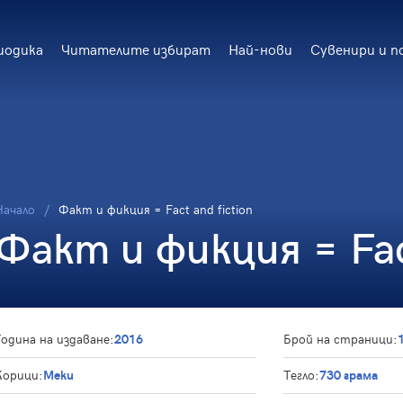
иодика
Читателите избират
Най-нови
Сувенири и п
Начало
Факт и фикция = Fact and fiction
Факт и фикция = Fact
Година на издаване:
2016
Брой на страници:
Корици:
Меки
Тегло:
730 грама