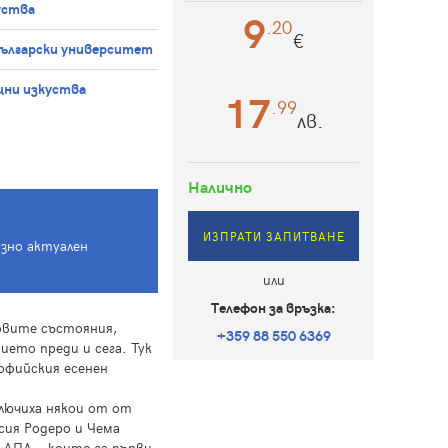
уства
9
.20
€
български университет
ни изкуства
17
.99
лв.
Налично
ИЗПРАТИ ЗАПИТВАНЕ
азно актуален
или
Телефон за връзка:
овите състояния,
+359 88 550 6369
ието преди и сега. Тук
офийския есенен
ключиха някои от от
сия Родеро и Чема
 ДПА, - които за първи