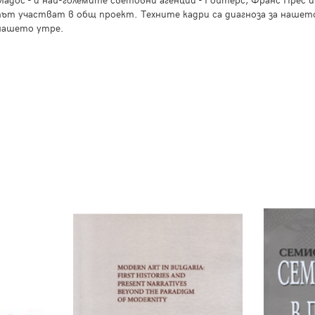
път участват в общ проект. Техните кадри са диагноза за нашето
нашето утре.