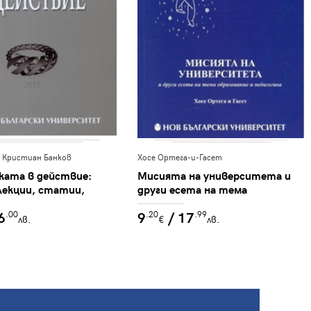
 Кристиан Банков
Хосе Ортега-и-Гасет
ата в действие:
Мисията на университета и
лекции, статии,
други есета на тема
 есета : Международна
образование и педагогика
6
9
/ 17
.00
.20
.99
нна школа по
лв.
€
лв.
а - EFSS. София: Нов
и университет,
чноевропейски
а семиотични
ния, 2011