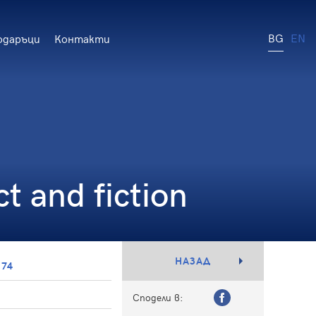
BG
EN
одаръци
Контакти
 and fiction
НАЗАД
174
Сподели в: