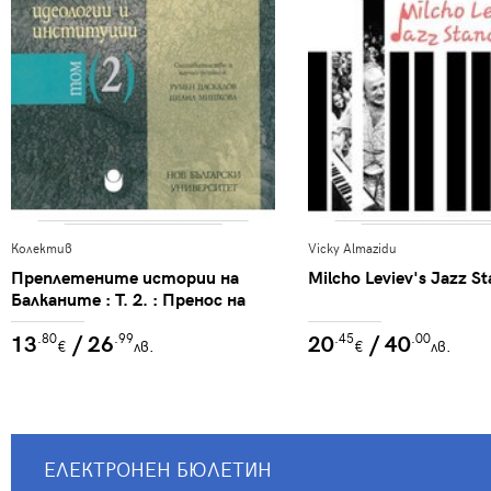
Колектив
Vicky Almazidu
Преплетените истории на
Milcho Leviev's Jazz S
Балканите : Т. 2. : Пренос на
политически идеологии и
13
/ 26
20
/ 40
.80
.99
.45
.00
институции
€
лв.
€
лв.
ЕЛЕКТРОНЕН БЮЛЕТИН