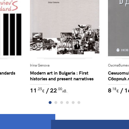
Irina Genova
Съставител
tandards
Modern art in Bulgaria : First
Семиотик
histories and present narratives
Сборник 
beyond the paradigm of
доклади,
11
/ 22
8
/ 1
.25
.00
.18
modernity
ранноесе
€
лв.
€
семиотик
българск
Югоизто
център з
изследва