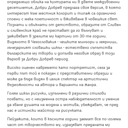
определящо облика на културата ни в двете междувоенни
десетилетия, Добри Добрев предлага своя версия, в която
интересът към местния колорит и типаж са органично
споени с мека поетичност и вживяване в човешкия свят.
Познати и обикнати от детството, образите от Сливен
и сливенския край не престават да го вълнуват и
заживяват в зрелите му картини от 30-те години.
Видяното в Чехословакия - чешките миньори и леярници,
лъчезарният словашки цикъл - естествено съпътства
българските му творби и допълва неговия образ в този
върхов за Добри Добрев период.
Високо оценен навремето като портретист, сега за
първи път той е показан с представителни образци и
може да бъде видян в целия спектър на артистични
възможности на автора и варианти на жанра.
Голям цикъл рисунки, изпълнени в различни стилови
похвати, но с неизменна остра наблюдателност и умение
да хване душата на модела и мотива, убеждават, че пред
нас е истински майстор на рисунката.
Пейзажите, които в късните години заемат все по-голяма
част от творчеството му, изразяват преданата му