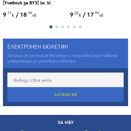
[Учебник за ВУЗ] (м. к)
9
/ 18
9
/ 17
.71
.99
.20
.99
€
лв.
€
лв.
ЕЛЕКТРОНЕН БЮЛЕТИН
Запиши се за нашия бюлетин и получавай най-новата
информация за заглавия и автори.
ЗАПИШИ МЕ
ЗА НБУ