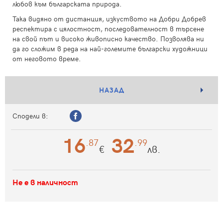
любов към българската природа.
Така видяно от дистанция, изкуството на Добри Добрев
респектира с цялостност, последователност в търсене
на свой път и високо живописно качество. Позволява ни
да го сложим в реда на най-големите български художници
от неговото време.
НАЗАД
Сподели в:
16
32
.87
.99
€
лв.
Не е в наличност