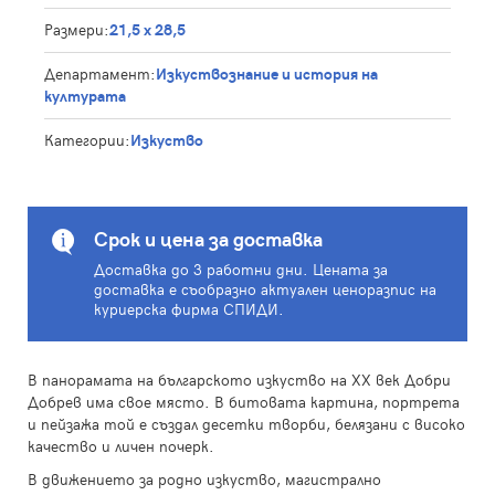
Размери:
21,5 х 28,5
Департамент:
Изкуствознание и история на
културата
Категории:
Изкуство
Срок и цена за доставка
Доставка до 3 работни дни. Цената за
доставка е съобразно актуален ценоразпис на
куриерска фирма СПИДИ.
В панорамата на българското изкуство на XX век Добри
Добрев има свое място. В битовата картина, портрета
и пейзажа той е създал десетки творби, белязани с високо
качество и личен почерк.
В движението за родно изкуство, магистрално