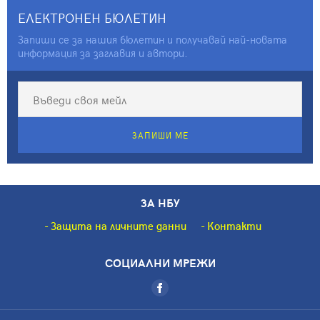
Югоизточноевропейски
ЕЛЕКТРОНЕН БЮЛЕТИН
център за семиотични
изследвания, 2011
Запиши се за нашия бюлетин и получавай най-новата
информация за заглавия и автори.
ЗАПИШИ МЕ
ЗА НБУ
Защита на личните данни
Контакти
СОЦИАЛНИ МРЕЖИ