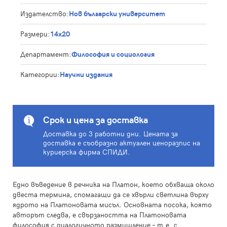
Издателство:
Нов български университет
Размери:
14x20
Департамент:
Философия и социология
Категории:
Научни издания
Срок и цена за доставка
Доставка до 3 работни дни. Цената за
доставка е съобразно актуален ценоразпис на
куриерска фирма СПИДИ.
Едно въведение в речника на Платон, което обхваща около
двеста термина, спомагащи да се хвърли светлина върху
ядрото на Платоновата мисъл. Основната посока, която
авторът следва, е свързаността на Платоновата
философия с диалогичното размишление – т.е. с