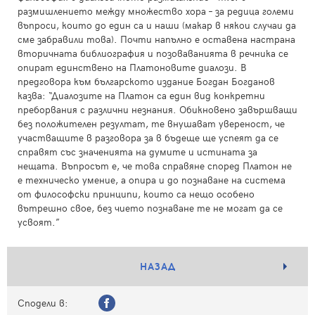
размишлението между множество хора – за редица големи
въпроси, които до един са и наши (макар в някои случаи да
сме забравили това). Почти напълно е оставена настрана
вторичната библиография и позоваванията в речника се
опират единствено на Платоновите диалози. В
предговора към българското издание Богдан Богданов
казва: “Диалозите на Платон са един вид конкретни
преборвания с различни незнания. Обикновено завършващи
без положителен резултат, те внушават увереност, че
участващите в разговора за в бъдеще ще успеят да се
справят със значенията на думите и истината за
нещата. Въпросът е, че това справяне според Платон не
е техническо умение, а опира и до познаване на система
от философски принципи, които са нещо особено
вътрешно свое, без чието познаване те не могат да се
усвоят.”
НАЗАД
Сподели в: