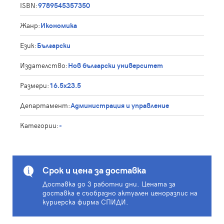
ISBN:
9789545357350
Жанр:
Икономика
Език:
Български
Издателство:
Нов български университет
Размери:
16.5x23.5
Департамент:
Администрация и управление
Категории:
-
Срок и цена за доставка
Доставка до 3 работни дни. Цената за
доставка е съобразно актуален ценоразпис на
куриерска фирма СПИДИ.