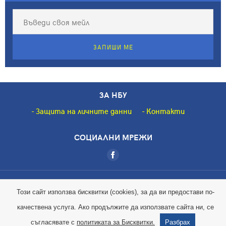
ЗАПИШИ МЕ
ЗА НБУ
Защита на личните данни
Контакти
СОЦИАЛНИ МРЕЖИ
Copyright © 2018 НБУ. Всички права запазени.
Този сайт използва бисквитки (cookies), за да ви предостави по-
качествена услуга. Ако продължите да използвате сайта ни, се
Magic by
съгласявате с
политиката за Бисквитки.
Разбрах