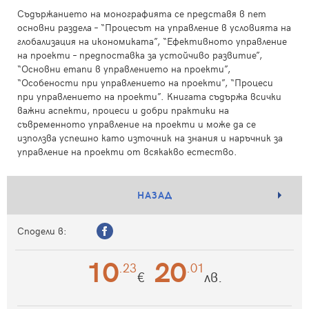
Съдържанието на монографията се представя в пет
основни раздела – “Процесът на управление в условията на
глобализация на икономиката”, “Ефективното управление
на проекти – предпоставка за устойчиво развитие”,
“Основни етапи в управлението на проекти”,
“Особености при управлението на проекти”, “Процеси
при управлението на проекти”. Книгата съдържа всички
важни аспекти, процеси и добри практики на
съвременното управление на проекти и може да се
използва успешно като източник на знания и наръчник за
управление на проекти от всякакво естество.
НАЗАД
Сподели в:
10
20
.23
.01
€
лв.