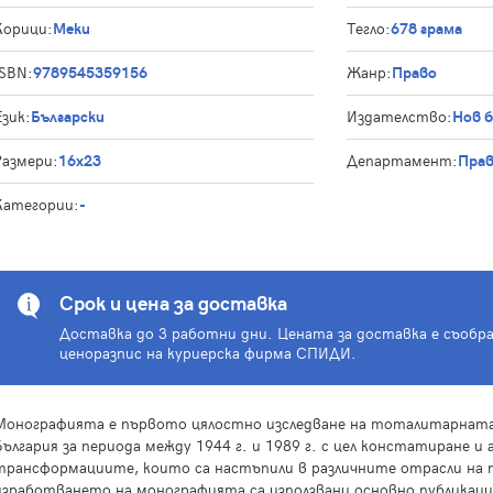
Корици:
Меки
Тегло:
678 грама
ISBN:
9789545359156
Жанр:
Право
Език:
Български
Издателство:
Нов 
Размери:
16x23
Департамент:
Пра
Категории:
-
Срок и цена за доставка
Доставка до 3 работни дни. Цената за доставка е съобр
ценоразпис на куриерска фирма СПИДИ.
Монографията е първото цялостно изследване на тоталитарната
България за периода между 1944 г. и 1989 г. с цел констатиране и 
трансформациите, които са настъпили в различните отрасли на 
изработването на монографията са използвани основно публикаци