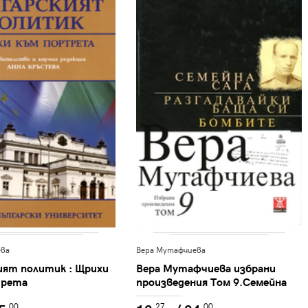
ева
Вера Мутафчиева
ият политик : Щрихи
Вера Мутафчиева избрани
трета
произведения Том 9.Семейна
сага. Разгадавайки баща си.
.00
.27
.00