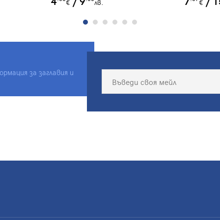
4
/ 9
7
/ 1
€
лв.
€
рмация за заглавия и