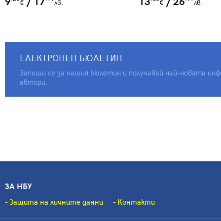
9
/ 17
13
/ 26
€
лв.
€
лв.
ЕЛЕКТРОНЕН БЮЛЕТИН
Запиши се за нашия бюлетин и получавай най-новата инфо
автори.
ЗА НБУ
Защита на личните данни
Контакти