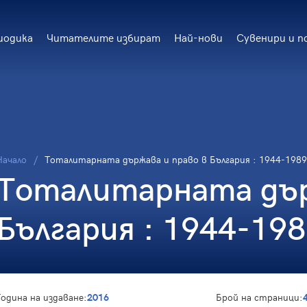
иодика
Читателите избират
Най-нови
Сувенири и п
Начало
Тоталитарната държава и право в България : 1944-1989
Тоталитарната дър
България : 1944-198
Година на издаване:
2016
Брой на страници: