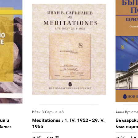
Иван В.Саръилиев
Анна Кръст
ия и
Meditationes : 1. IV. 1952 - 29. V.
Българск
ане :
1955
към пор
спективи
.60
.00
.67