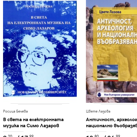
Росица Бечева
Цвете Лазова
В света на електронната
Античност, археолог
музика на Симо Лазаров
национално въобразяв
Антропологични пер
.20
.99
.80
.99