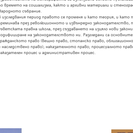
по времето на социализма, както и архивни материали и стеногра
Народното събрание.
В изследвания период правото се променя и като теория, и като 
преминава през революционното и извънредно законодателство, 
съветската правна школа, през създаването на изцяло нови закон
кодифициране на законодателството ни. Разгледани са основнит
гражданското право (вещно право, стопанско право, облигационно
и наследствено право); наказателното право; процесуалното право
наказателен процес и административен процес.