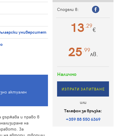
Сподели в:
13
.29
€
български университет
во
25
.99
лв.
Налично
ИЗПРАТИ ЗАПИТВАНЕ
азно актуален
или
Телефон за връзка:
 държава и право в
+359 88 550 6369
анализиране на
правото. За
и на автори, творили