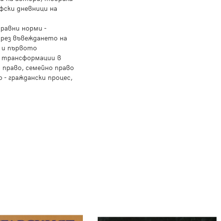
фски дневници на
правни норми -
през въвеждането на
и и първото
е трансформации в
 право, семейно право
 - граждански процес,