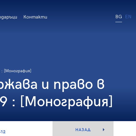
BG
EN
одаръци
Контакти
 : [Монография]
жава и право в
9 : [Монография]
НАЗАД
412