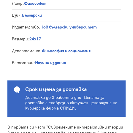
Жанр:
Философия
Език:
Български
Издателство:
Нов български университет
Размери:
24х17
Департамент:
Философия и социология
Категории:
Научни издания
Срок и цена за доставка
Доставка до 3 работни дни. Цената за
доставка е съобразно актуален ценоразпис на
куриерска фирма СПИДИ.
В първата си част “Съвремените интерактивни теории
в три профила – предимства и недостатъци” книгата