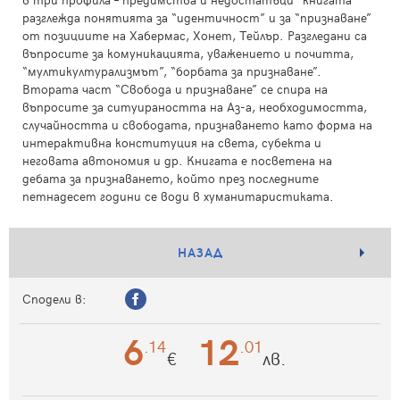
разглежда понятията за “идентичност” и за “признаване”
от позициите на Хабермас, Хонет, Тейлър. Разгледани са
въпросите за комуникацията, уважението и почитта,
“мултикултурализмът”, “борбата за признаване”.
Втората част “Свобода и признаване” се спира на
въпросите за ситуираността на Аз-а, необходимостта,
случайността и свободата, признаването като форма на
интерактивна конституция на света, субекта и
неговата автономия и др. Книгата е посветена на
дебата за признаването, който през последните
петнадесет години се води в хуманитаристиката.
НАЗАД
Сподели в:
6
12
.14
.01
€
лв.