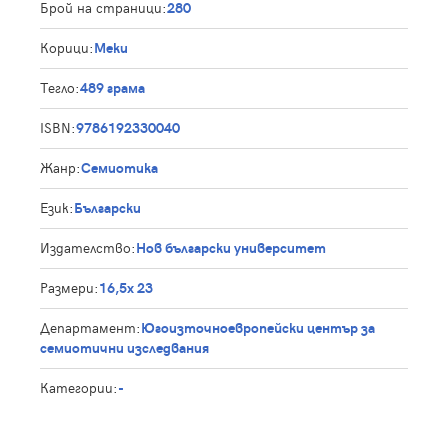
Брой на страници:
280
Корици:
Меки
Тегло:
489 грама
ISBN:
9786192330040
Жанр:
Семиотика
Език:
Български
Издателство:
Нов български университет
Размери:
16,5х 23
Департамент:
Югоизточноевропейски център за
семиотични изследвания
Категории:
-