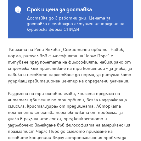
Срок и цена за доставка
Доставка до 3 работни дни. Цената за
доставка е съобразно актуален ценоразпис на
куриерска фирма СПИДИ.
Книгата на Рени Янкова „Семиотични орбити. Навик,
норма, ритуал във философията на Чарлс Пърс" е
пътуване през полетата на философията, навигирано от
стремежа към проясняване на три концепции - за знака, за
навика и неговото нарастване до норма, за ритуала като
удържащ гравитационен център на определени значения.
Разделена на три основни глави, книгата предлага на
читателя движение по три орбити, всяка надграждаща
смисъла, кристализирал от предишната. Авторката
постепенно стеснява перспективата от проблема за
знака в различните епохи, през конкретното и
задълбочено вглеждане във философията на американския
прагматист Чарлс Пърс до смелото прилагане на
неговите концепции върху антропологичния проблем за