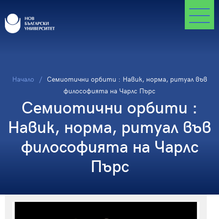
Начало
Семиотични орбити : Навик, норма, ритуал във
философията на Чарлс Пърс
Семиотични орбити :
Навик, норма, ритуал във
философията на Чарлс
Пърс