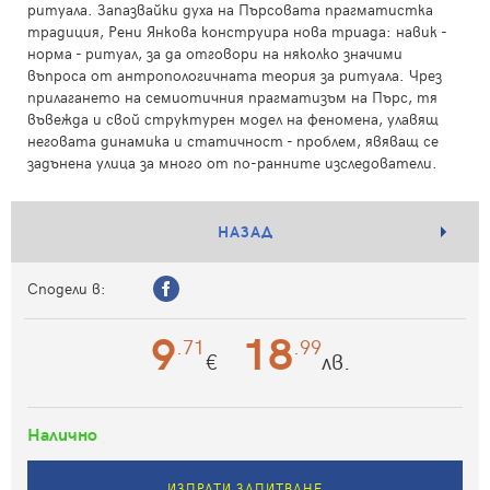
ритуала. Запазвайки духа на Пърсовата прагматистка
традиция, Рени Янкова конструира нова триада: навик -
норма - ритуал, за да отговори на няколко значими
въпроса от антропологичната теория за ритуала. Чрез
прилагането на семиотичния прагматизъм на Пърс, тя
въвежда и свой структурен модел на феномена, улавящ
неговата динамика и статичност - проблем, явяващ се
задънена улица за много от по-ранните изследователи.
НАЗАД
Сподели в:
9
18
.71
.99
€
лв.
Налично
ИЗПРАТИ ЗАПИТВАНЕ