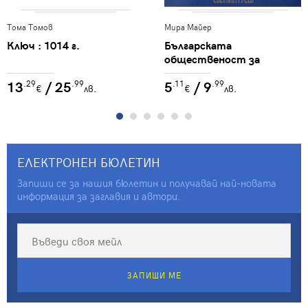
Тома Томов
Мира Майер
Ключ : 1014 г.
Българската
общественост за
расизма и
13
/ 25
5
/ 9
.29
.99
.11
.99
антисемитизма
€
лв.
€
лв.
ЕЛЕКТРОНЕН БЮЛЕТИН
Запиши се за нашия бюлетин и получавай най-новата
информация за заглавия и автори.
ЗАПИШИ МЕ