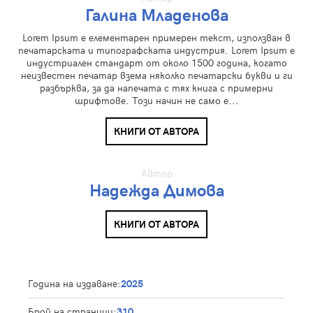
Галина Младенова
Lorem Ipsum е елементарен примерен текст, използван в
печатарската и типографската индустрия. Lorem Ipsum е
индустриален стандарт от около 1500 година, когато
неизвестен печатар взема няколко печатарски букви и ги
разбърква, за да напечата с тях книга с примерни
шрифтове. Този начин не само е...
КНИГИ ОТ АВТОРА
Автор
Надежда Димова
КНИГИ ОТ АВТОРА
Година на издаване:
2025
Брой на страници:
310