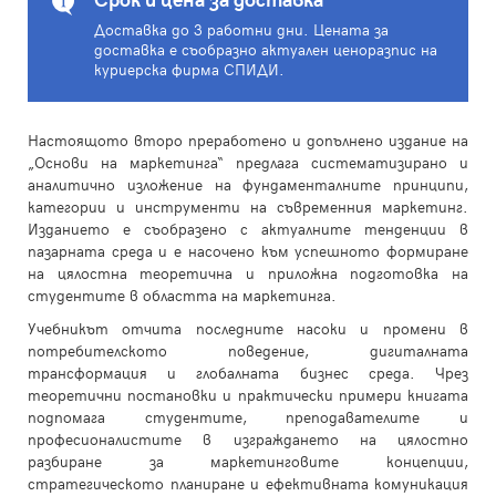
Доставка до 3 работни дни. Цената за
доставка е съобразно актуален ценоразпис на
куриерска фирма СПИДИ.
Настоящото второ преработено и допълнено издание на
„Основи на маркетинга“ предлага систематизирано и
аналитично изложение на фундаменталните принципи,
категории и инструменти на съвременния маркетинг.
Изданието е съобразено с актуалните тенденции в
пазарната среда и е насочено към успешното формиране
на цялостна теоретична и приложна подготовка на
студентите в областта на маркетинга.
Учебникът отчита последните насоки и промени в
потребителското поведение, дигиталната
трансформация и глобалната бизнес среда. Чрез
теоретични постановки и практически примери книгата
подпомага студентите, преподавателите и
професионалистите в изграждането на цялостно
разбиране за маркетинговите концепции,
стратегическото планиране и ефективната комуникация