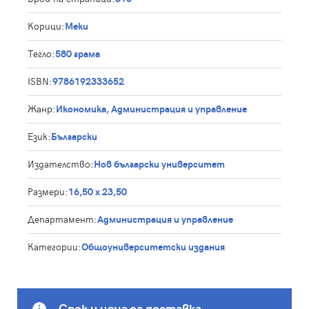
Корици:
Меки
Тегло:
580 грама
ISBN:
9786192333652
Жанр:
Икономика, Администрация и управление
Език:
Български
Издателство:
Нов български университет
Размери:
16,50 х 23,50
Департамент:
Администрация и управление
Категории:
Общоуниверситетски издания
Срок и цена за доставка