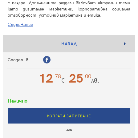
с пазара. Допълнените раздели включват актуални теми
като дигитален маркетинг, корпоративна социална
отговорност, устойчив маркетинг и етика.
Съдържание
НАЗАД
Сподели в:
12
25
.78
.00
€
лв.
Налично
ИЗПРАТИ ЗАПИТВАНЕ
или