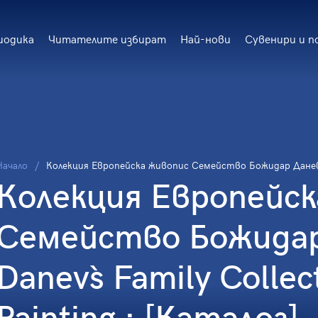
иодика
Читателите избират
Най-нови
Сувенири и п
Начало
Колекция Европейска живопис Семейство Божидар Даневи = 
Колекция Европейск
Семейство Божидар 
Danev`s Family Colle
Painting : [Каталог]