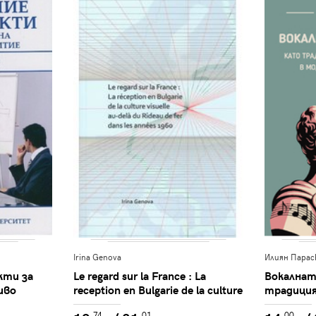
Irina Genova
Илиян Парас
кти за
Le regard sur la France : La
Вокалнат
иво
reception en Bulgarie de la culture
традиция
visuelle au-dela du Rideau de fer
предизви
.74
.01
.00