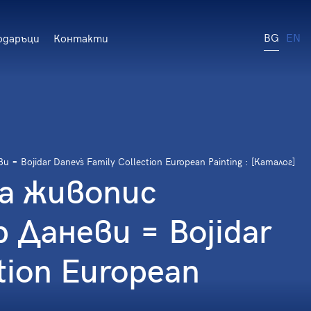
BG
EN
одаръци
Контакти
Bojidar Danev`s Family Collection European Painting : [Каталог]
а живопис
Даневи = Bojidar
ction European