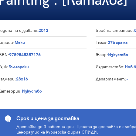
Година на издаване:
2012
Брой на страници:
Корици:
Меки
Тегло:
276 грама
ISBN:
9789545357176
Жанр:
Изкуство
Език:
Български
Издателство:
Нов 
Размери:
23x16
Департамент:
-
Категории:
Изкуство
Срок и цена за доставка
Доставка до 3 работни дни. Цената за доставка е съобр
ценоразпис на куриерска фирма СПИДИ.