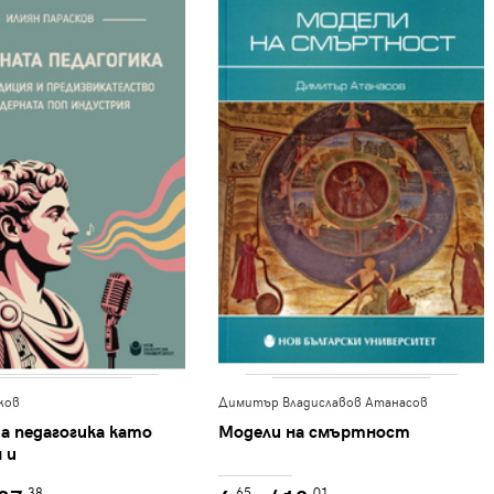
ков
Димитър Владиславов Атанасов
а педагогика като
Модели на смъртност
 и
кателство в
.38
.65
.01