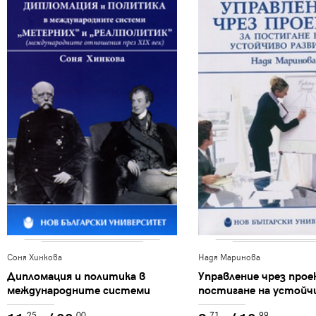
Соня Хинкова
Надя Маринова
Дипломация и политика в
Управление чрез прое
международните системи
постигане на устойч
"Метерних" и "Реалполитик" :
развитие
.25
.00
.71
.99