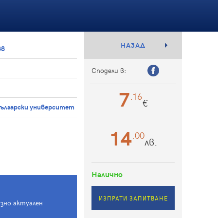
НАЗАД
88
Сподели в:
7
.16
€
български университет
14
.00
лв.
Налично
ИЗПРАТИ ЗАПИТВАНЕ
азно актуален