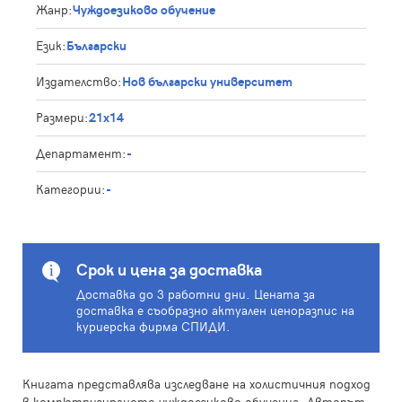
Жанр:
Чуждоезиково обучение
Език:
Български
Издателство:
Нов български университет
Размери:
21x14
Департамент:
-
Категории:
-
Срок и цена за доставка
Доставка до 3 работни дни. Цената за
доставка е съобразно актуален ценоразпис на
куриерска фирма СПИДИ.
Книгата представлява изследване на холистичния подход
в компютризираното чуждоезиково обучение. Авторът