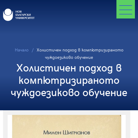
Начало
Холистичен подход в компютризираното
чуждоезиково обучение
Холистичен подход в
компютризираното
чуждоезиково обучение