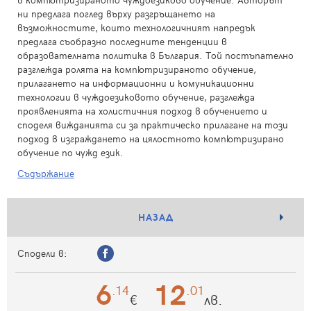
ни предлага поглед върху разгръщането на
възможностите, които технологичният напредък
предлага съобразно последните тенденции в
образователната политика в България. Той постъпателно
разглежда ролята на компютризираното обучение,
прилагането на информационни и комуникационни
технологии в чуждоезиковото обучение, разглежда
проявленията на холистичния подход в обучението и
споделя вижданията си за практическо прилагане на този
подход в изграждането на цялостното компютризирано
обучение по чужд език.
Съдържание
НАЗАД
Сподели в:
6
12
.14
.01
€
лв.