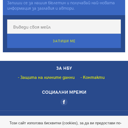
65-годишнината на проф.
Запиши се за нашия бюлетин и получавай най-новата
информация за заглавия и автори.
Иван Касабов, д.н.
ЗАПИШИ МЕ
ЗА НБУ
Защита на личните данни
Контакти
СОЦИАЛНИ МРЕЖИ
Copyright © 2018 НБУ. Всички права запазени.
Този сайт използва бисквитки (cookies), за да ви предостави по-