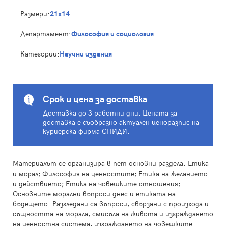
Размери:
21x14
Департамент:
Философия и социология
Категории:
Научни издания
Срок и цена за доставка
Доставка до 3 работни дни. Цената за
доставка е съобразно актуален ценоразпис на
куриерска фирма СПИДИ.
Материалът се организира в пет основни раздела: Етика
и морал; Философия на ценностите; Етика на желанието
и действието; Етика на човешките отношения;
Основните морални въпроси днес и етиката на
бъдещето. Разгледани са въпроси, свързани с произхода и
същността на морала, смисъла на живота и изграждането
на ценностна система, изграждането на човешките