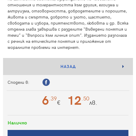
отношения и толерантността към другия, егоизма и
алтруизма, отговорността, добродетелите и пороците,
живота и смъртта, доброто и злото, щастието,
свободата и избора, приятелството, любовта и др. Всяка
отделна глава завършва с разделите “Въведени понятия и
теми” и “Въпроси към личния опит”. Изданието разполага
с речник на етическите понятия и приложение от
моралните проблеми на интернет.
НАЗАД
Сподели в:
6
12
.39
.50
€
лв.
Налично