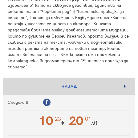
изобилието” като на сквозное действие; Единство на
събитията от “Червения ред” в “Египетска приказка за
сърцето”, Пътят за събуждане, възбуждане и оголване на
психофизическата същност на актьора. Книгата
представя връзката между древноегипетските мъдреци,
които по думите на Сергей Игнатов, просто влизали и се
сливали с реката на текста, улавяйки и подчертавайки
неговия ритъм и актьорите на новия театър, които
имат своята сцена сега. Към книгата има приложен и
компактдиск с видеоматериал от “Египетска приказка за
сърцето”.
НАЗАД
Сподели в:
10
20
.23
.01
€
лв.