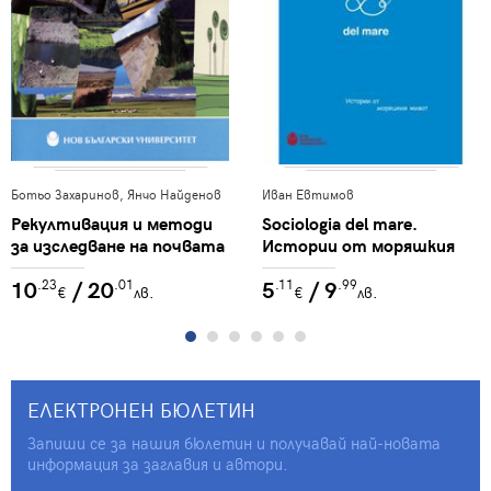
Ботьо Захаринов, Янчо Найденов
Иван Евтимов
Рекултивация и методи
Sociologia del mare.
за изследване на почвата
Истории от моряшкия
живот
10
/ 20
5
/ 9
.23
.01
.11
.99
€
лв.
€
лв.
ЕЛЕКТРОНЕН БЮЛЕТИН
Запиши се за нашия бюлетин и получавай най-новата
информация за заглавия и автори.