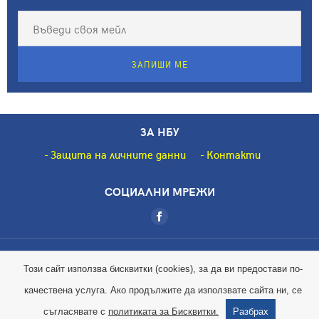
ЗАПИШИ МЕ
ЗА НБУ
Защита на личните данни
Контакти
СОЦИАЛНИ МРЕЖИ
Copyright © 2018 НБУ. Всички права запазени.
Този сайт използва бисквитки (cookies), за да ви предостави по-
качествена услуга. Ако продължите да използвате сайта ни, се
Magic by
съгласявате с
политиката за Бисквитки.
Разбрах