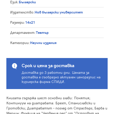
Език:
Български
Издателство:
Нов български университет
Размери:
14x21
Департамент:
Театър
Категории:
Научни издания
Срок и цена за доставка
Доставка до 3 работни дни. Цената за
доставка е съобразно актуален ценоразпис на
куриерска фирма СПИДИ.
Книгата съдържа шест основни глави: Понятия;
Континуум на диатрабата: Брехт, Станиславски и
Гротовски; Диатрабатът – поглед от Страсбърг, Барба и
Мерлин; Функция на “Червения ред” от “Островът на