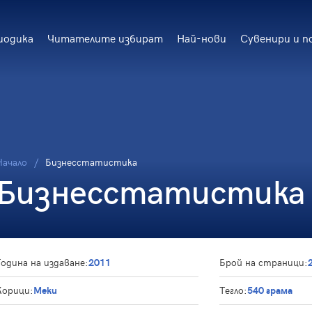
иодика
Читателите избират
Най-нови
Сувенири и п
Начало
Бизнесстатистика
Бизнесстатистика
Година на издаване:
2011
Брой на страници:
Корици:
Меки
Тегло:
540 грама