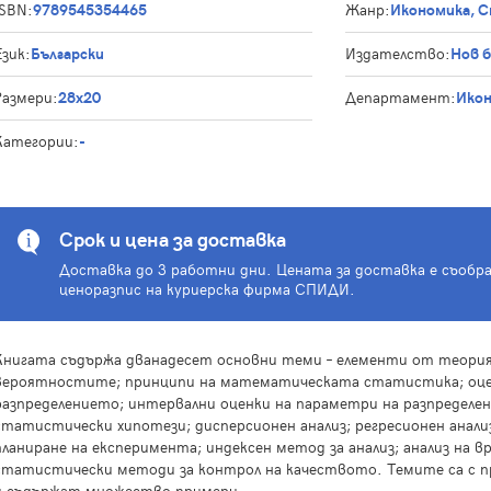
ISBN:
9789545354465
Жанр:
Икономика, 
Език:
Български
Издателство:
Нов 
Размери:
28x20
Департамент:
Ико
Категории:
-
Срок и цена за доставка
Доставка до 3 работни дни. Цената за доставка е съобр
ценоразпис на куриерска фирма СПИДИ.
Книгата съдържа дванадесет основни теми – елементи от теори
вероятностите; принципи на математическата статистика; оце
разпределението; интервални оценки на параметри на разпределен
статистически хипотези; дисперсионен анализ; регресионен анализ
планиране на експеримента; индексен метод за анализ; анализ на в
статистически методи за контрол на качеството. Темите са с п
и съдържат множество примери.