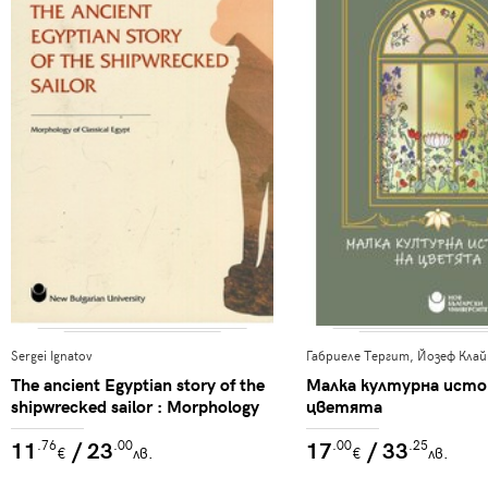
Sergei Ignatov
Габриеле Тергит, Йозеф Клай
The ancient Egyptian story of the
Малка културна исто
shipwrecked sailor : Morphology
цветята
of Classical Egypt
11
/ 23
17
/ 33
.76
.00
.00
.25
€
лв.
€
лв.