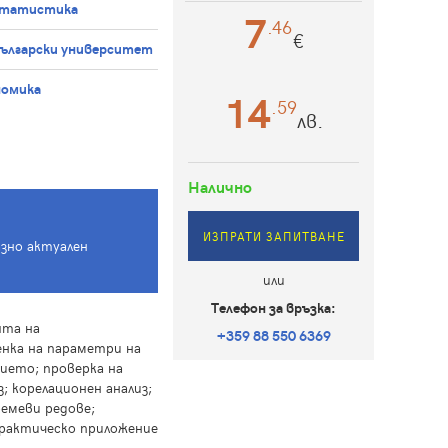
Статистика
7
.46
€
български университет
номика
14
.59
лв.
Налично
ИЗПРАТИ ЗАПИТВАНЕ
азно актуален
или
Телефон за връзка:
ята на
+359 88 550 6369
нка на параметри на
ието; проверка на
; корелационен анализ;
ремеви редове;
рактическо приложение