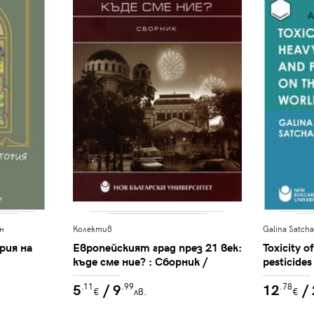
н
Колектив
Galina Satch
рия на
Европейският град през 21 век:
Toxicity o
къде сме ние? : Сборник /
pesticides
Състав. Лилия Колова
5
/ 9
12
/
.11
.99
.78
€
лв.
€