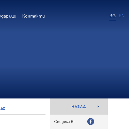
BG
EN
одаръци
Контакти
НАЗАД
260
Сподели в: