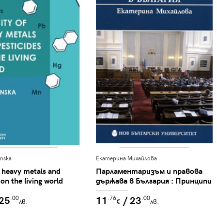
anska
Екатерина Михайлова
f heavy metals and
Парламентаризъм и правова
 on the living world
държава в България : Принципи
и практики
 25
11
/ 23
.00
.76
.00
лв.
€
лв.