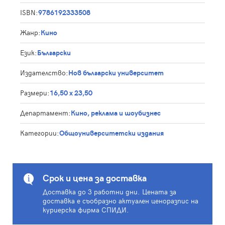
ISBN:
9786192333508
Жанр:
Кино
Език:
Български
Издателство:
Нов български университет
Размери:
16,50 х 23,50
Департамент:
Кино, реклама и шоубизнес
Категории:
Общоуниверситетски издания
Срок и цена за доставка
Доставка до 3 работни дни. Цената за
доставка е съобразно актуален ценоразпис на
куриерска фирма СПИДИ.