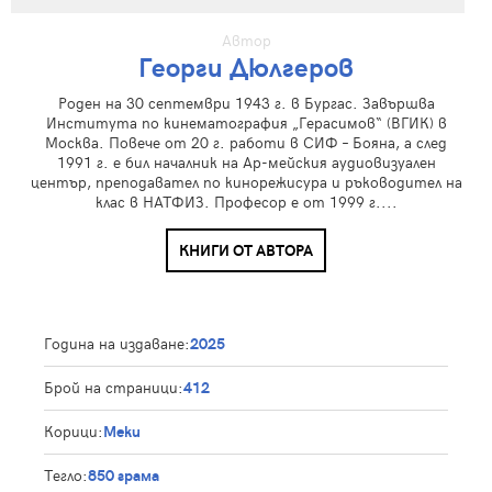
Автор
Георги Дюлгеров
Роден на 30 септември 1943 г. в Бургас. Завършва
Института по кинематография „Герасимов“ (ВГИК) в
Москва. Повече от 20 г. работи в СИФ – Бояна, а след
1991 г. е бил началник на Ар-мейския аудиовизуален
център, преподавател по кинорежисура и ръководител на
клас в НАТФИЗ. Професор е от 1999 г....
КНИГИ ОТ АВТОРА
Година на издаване:
2025
Брой на страници:
412
Корици:
Меки
Тегло:
850 грама