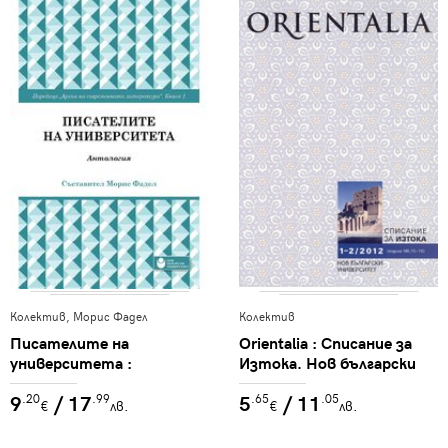
Колектив, Морис Фадел
Колектив
Писателите на
Orientalia : Списание за
университета :
Изтока. Нов български
Антология : Поредица
университет,
9
/ 17
5
/ 11
.20
.99
.65
.05
Архив на съвременната
Департамент
€
лв.
€
лв.
литература : Книга 1
"Средиземноморски и
източни изследвания".