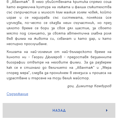
в „Авантаж“. В него убийствената критика спрямо соца
като ендемична култура на лъжата и фалша съжителства
със съпричастие и милост към малкия голям човек, който
играе и се надиграва със системата, понякога ѝсе
изплъзва, по-често се оказва неин съучастник, но през
цялото време се бори за своя дял щастие, за своето
място под слънцето, за своята автентична главна роля
във филма на живота си, схванат и като дар, и като
неспирно прослушване.
Книгата на най-големия от най-българското време на
киното ни – Георги Дюлгеров – предоставя безценните
биографии отвътре на неговите филми. За да разберем
как се е стигнало до величието на „Авантаж“ и „Мера
според мера“, следва да проникнем в генезиса и процеса на
израстване и търсене на този велик майстор.
доц. Димитър Камбуров
Съдържание
НАЗАД