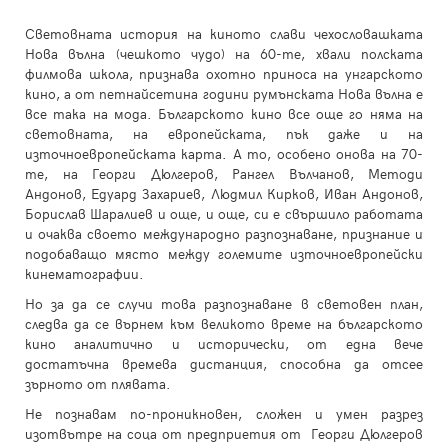
Световната история на киното слави чехословашката
Нова вълна (чешкото чудо) на 60-те, хвали полската
филмова школа, признава охотно приноса на унгарското
кино, а от петнайсетина години румънската Нова вълна е
все така на мода. Българското кино все още го няма на
световната, на европейската, пък даже и на
източноевропейската карта. А то, особено онова на 70-
те, на Георги Дюлгеров, Рангел Вълчанов, Методи
Андонов, Едуард Захариев, Людмил Кирков, Иван Андонов,
Борислав Шаралиев и още, и още, си е свършило работата
и очаква своето международно разпознаване, признание и
подобаващо място между големите източноевропейски
кинематографии.
Но за да се случи това разпознаване в световен план,
следва да се върнем към великото време на българското
кино аналитично и исторически, от една вече
достатъчна времева дистанция, способна да отсее
зърното от плявата.
Не познавам по-проникновен, сложен и умен разрез
изотвътре на соца от предприетия от Георги Дюлгеров