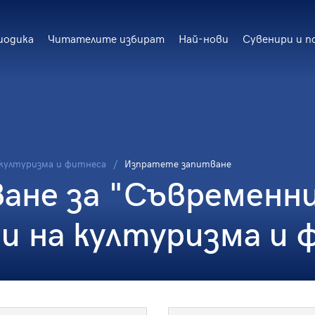
иодика
Читателите избират
Най-нови
Сувенири и п
 културизма и фитнеса
Изпратете запитване
не за "Съвременни
и на културизма и 