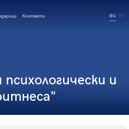
BG
EN
одаръци
Контакти
 психологически и
фитнеса"