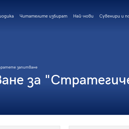
иодика
Читателите избират
Най-нови
Сувенири и п
пратете запитване
ане за "Стратегич