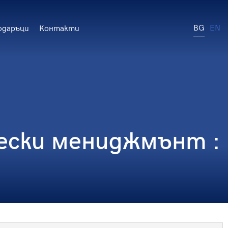
BG
EN
одаръци
Контакти
ески мениджмънт :