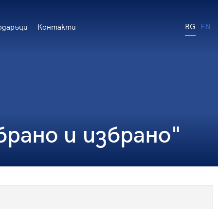
BG
EN
одаръци
Контакти
брано и избрано"