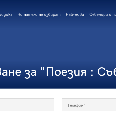
иодика
Читателите избират
Най-нови
Сувенири и п
не за "Поезия : Съ