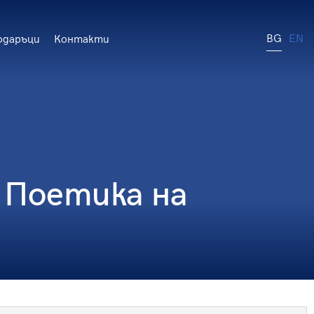
BG
EN
одаръци
Контакти
 Поетика на