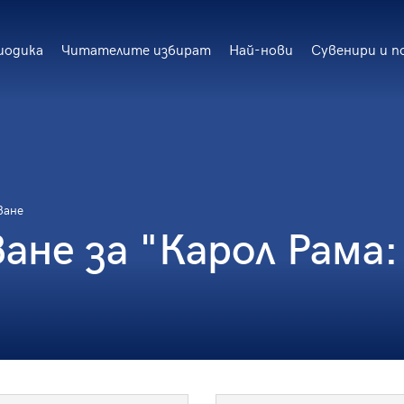
иодика
Читателите избират
Най-нови
Сувенири и п
ване
не за "Карол Рама: