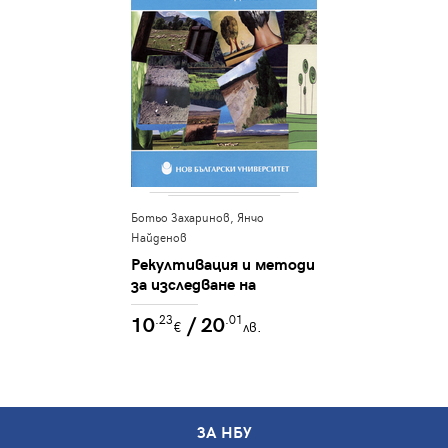
Ботьо Захаринов, Янчо
Найденов
Рекултивация и методи
за изследване на
почвата
10
/ 20
.23
.01
€
лв.
ЗА НБУ