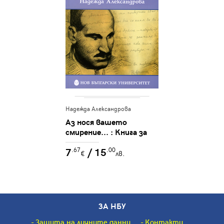
Надежда Александрова
Аз нося вашето
смирение... : Книга за
Николай Лилиев
7
/ 15
.67
.00
€
лв.
ЗА НБУ
Защита на личните данни
Контакти