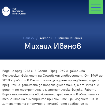
Начало
Автори
Михаил Иванов
Михаил Иванов
Роден е през 1943 г. в София. През 1969 г. завършва
Физическия факултет на Софийския университет. От 1969 до
2010 г. работи в Институ¬та за ядрени изследвания, където
през 1983 г. защитава докторска дисертация, а от 1990 г. е
доцент по тео¬ретична и математическа физика. Работи
върху нели¬нейните еволюционни уравнения и в областта на
тео¬рията на симетриите при силните взаимодействия. В
литературата е популярно нелинейното уравнение на