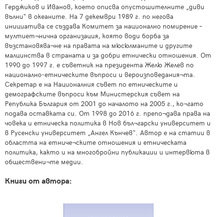
Герджиков и Иванов, което описва опустошителните „диви
вълни“ в океаните. На 7 декември 1989 г. по негова
инициатива се създава Комитет за национално помирение –
мултиет¬нична организация, която води борба за
възстановява¬не на правата на мюсюлманите и другите
малцинства в страната и за добри етнически отношения. От
1990 до 1997 г. е съветник на президента Желю Желев по
национално-етническите въпроси и вероизповедания¬та.
Секретар е на Националния съвет по етническите и
демографските въпроси към Министерския съвет на
Република България от 2001 до началото на 2005 г., ко¬гато
подава оставката си. От 1998 до 2016 г. препо¬дава права на
човека и етническа политика в Нов бъл¬гарски университет и
в Русенски университет „Ангел Кънчев“. Автор е на статии в
областта на етниче¬ските отношения и етническата
политика, както и на многобройни публикации и интервюта в
обществени¬те медии.
Книги от автора: