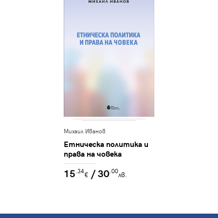
Михаил Иванов
Етническа политика и
права на човека
15
/ 30
.34
.00
€
лв.