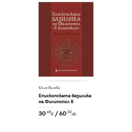
Юлия Вълева
Епископската базилика
на Филипопол в
контекст
30
/ 60
.68
.00
€
лв.