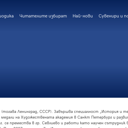
иодика
Читателите избират
Най-нови
Сувенири и п
ия (тогава Ленинград, СССР). Завършва специалност „История и 
 медали на Художествената академия в Санкт Петербург и развити
г. се премества в гр. Севлиево и работи като научен сътрудник 