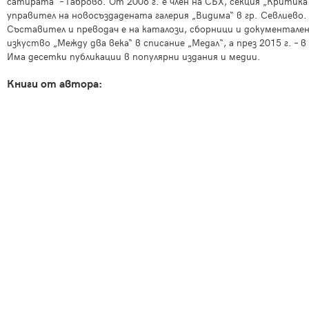
сатирата“ – Габрово. От 2006 г. е член на СБХ, секция „Критик
управител на новосъздадената галерия „Видима“ в гр. Севлиево.
Съставител и преводач е на каталози, сборници и документален 
изкуство „Между два века“ в списание „Медал“, а през 2015 г. – 
Има десетки публикации в популярни издания и медии.
Книги от автора: