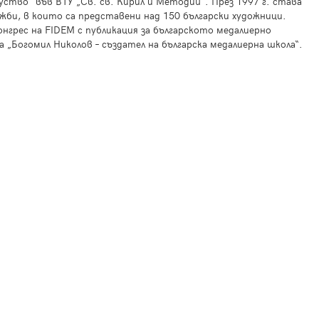
уство“ във ВТУ „Св. св. Кирил и Методий“. През 1997 г. става
ожби, в които са представени над 150 български художници.
онгрес на FIDEM с публикация за българското медалиерно
ма „Богомил Николов – създател на българска медалиерна школа“.