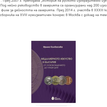
а“. През 2007 г. преподава „История на руското изобразително изк
 Под нейно ръководство в галерията са организирани над 200 изл
филм за дейността на галерията. През 2014 г. участва в ХХХIII к
в сборника на ХVIII нумизматичен конгрес в Москва с доклад на те