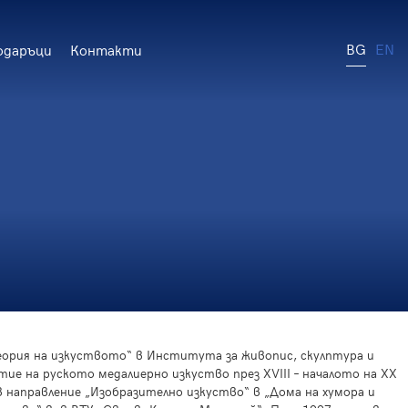
BG
EN
одаръци
Контакти
теория на изкуството“ в Института за живопис, скулптура и
е на руското медалиерно изкуство през ХVIII – началото на ХХ
в направление „Изобразително изкуство“ в „Дома на хумора и