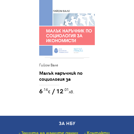
Гийом Вале
Малък наръчник по
социология за
икономисти
6
/ 12
.14
.01
€
лв.
ЗА НБУ
Защита на личните данни
Контакти