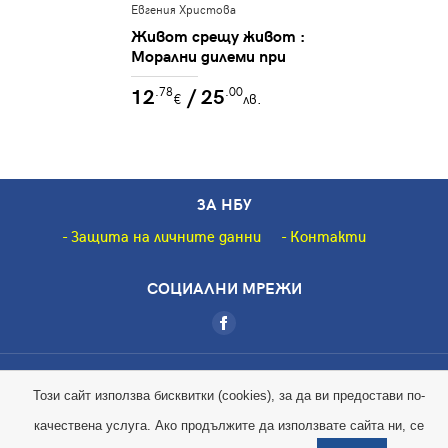
Евгения Христова
Живот срещу живот :
Морални дилеми при
разпределяне на
12
/ 25
.78
.00
ограничени медицински
€
лв.
ресурси
ЗА НБУ
Защита на личните данни
Контакти
СОЦИАЛНИ МРЕЖИ
Copyright © 2018 НБУ. Всички права запазени.
Този сайт използва бисквитки (cookies), за да ви предостави по-
качествена услуга. Ако продължите да използвате сайта ни, се
Magic by