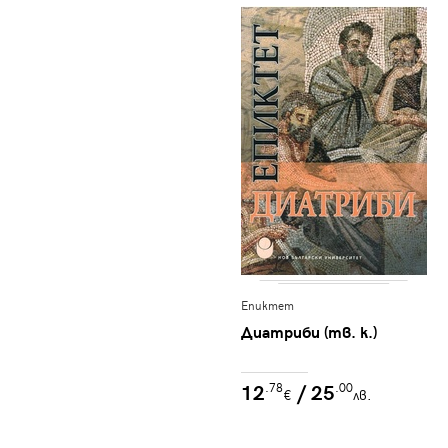
Епиктет
Диатриби (тв. к.)
12
/ 25
.78
.00
€
лв.