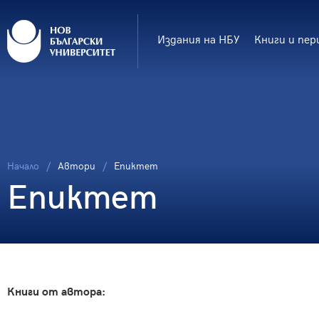
Издания на НБУ
Книги и пер
Начало
Автори
Епиктет
Епиктет
Книги от автора: