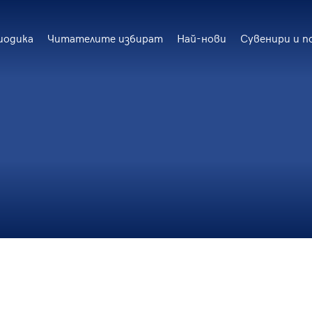
иодика
Читателите избират
Най-нови
Сувенири и п