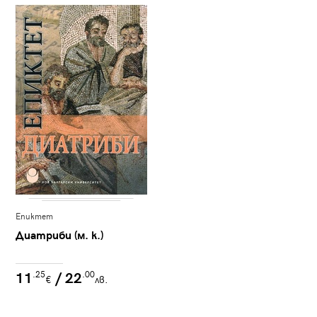
Епиктет
Диатриби (м. к.)
11
/ 22
.25
.00
€
лв.