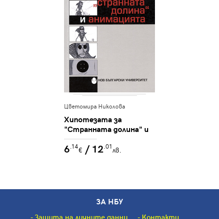
Цветомира Николова
Хипотезата за
"Странната долина" и
анимацията
6
/ 12
.14
.01
€
лв.
ЗА НБУ
Защита на личните данни
Контакти