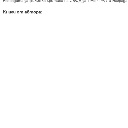
Наградата за филмова критика на СБФД за 1996–1997 и Наградат
Книги от автора: