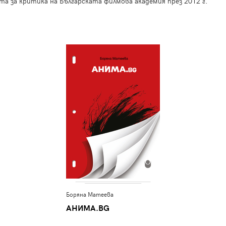
а за критика на Българската филмова академия през 2012 г.
Боряна Матеева
АНИМА.BG