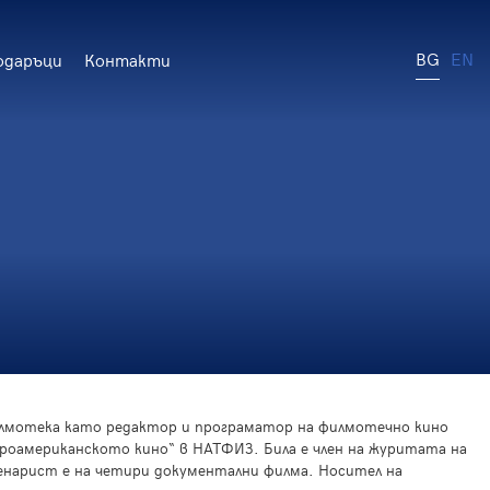
BG
EN
одаръци
Контакти
филмотека като редактор и програматор на филмотечно кино
ероамериканското кино“ в НАТФИЗ. Била е член на журитата на
ценарист е на четири документални филма. Носител на