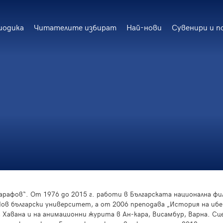
иодика
Читателите избират
Най-нови
Сувенири и п
арафов“. От 1976 до 2015 г. работи в Българската национална 
Нов български университет, а от 2006 преподава „История на иб
 Хавана и на анимационни журита в Ан-кара, Висамбур, Варна. С