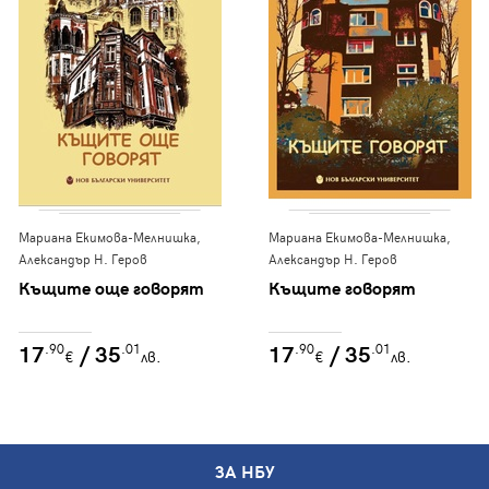
Мариана Екимова-Мелнишка,
Мариана Екимова-Мелнишка,
Александър Н. Геров
Александър Н. Геров
Къщите още говорят
Къщите говорят
17
/ 35
17
/ 35
.90
.01
.90
.01
€
лв.
€
лв.
ЗА НБУ